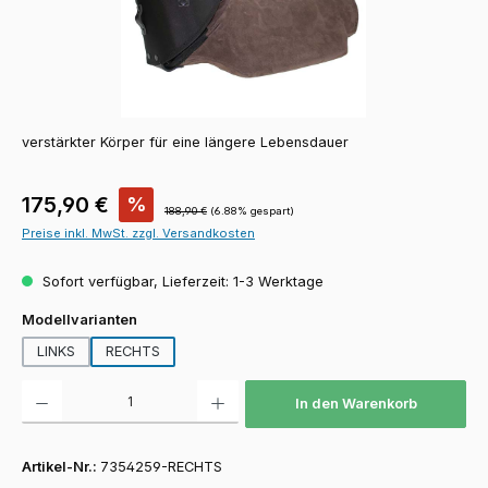
verstärkter Körper für eine längere Lebensdauer
Verkaufspreis:
175,90 €
%
Regulärer Preis:
188,90 €
(6.88% gespart)
Preise inkl. MwSt. zzgl. Versandkosten
Sofort verfügbar, Lieferzeit: 1-3 Werktage
auswählen
Modellvarianten
LINKS
RECHTS
Produkt Anzahl: Gib den gewünschten Wert ein oder benutze die Schaltfläch
In den Warenkorb
Artikel-Nr.:
7354259-RECHTS