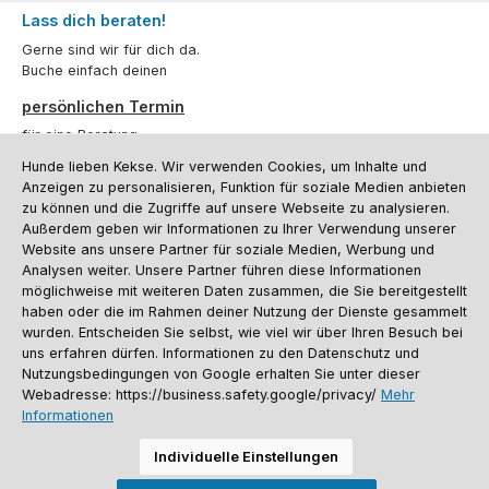
Lass dich beraten!
Gerne sind wir für dich da.
Buche einfach deinen
persönlichen Termin
für eine Beratung.
Hunde lieben Kekse. Wir verwenden Cookies, um Inhalte und
Oder über unser
Kontaktformular
.
Anzeigen zu personalisieren, Funktion für soziale Medien anbieten
zu können und die Zugriffe auf unsere Webseite zu analysieren.
Vertrag widerrufen
Außerdem geben wir Informationen zu Ihrer Verwendung unserer
Website ans unsere Partner für soziale Medien, Werbung und
Analysen weiter. Unsere Partner führen diese Informationen
möglichweise mit weiteren Daten zusammen, die Sie bereitgestellt
Kundenservice
haben oder die im Rahmen deiner Nutzung der Dienste gesammelt
Informationen
wurden. Entscheiden Sie selbst, wie viel wir über Ihren Besuch bei
uns erfahren dürfen. Informationen zu den Datenschutz und
Social Media und Kontakt
Nutzungsbedingungen von Google erhalten Sie unter dieser
Webadresse: https://business.safety.google/privacy/
Mehr
Informationen
Versandinformationen
Zahlungsarten
Vereinsrabatt
Kontakt
Batterieentsorgung
Warenrücksendung
Sporthund Katalog
Individuelle Einstellungen
Alle Preise inkl. gesetzl. Mehrwertsteuer zzgl.
Versandkosten
, wenn nicht