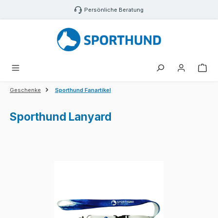
Zum Hauptinhalt springen
Persönliche Beratung
War
Geschenke
Sporthund Fanartikel
Sporthund Lanyard
Bildergalerie überspringen