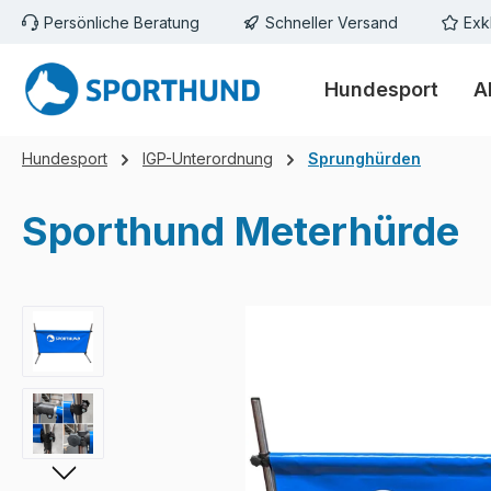
Persönliche Beratung
Schneller Versand
Exk
m Hauptinhalt springen
Zur Suche springen
Zur Hauptnavigation springen
Hundesport
A
Hundesport
IGP-Unterordnung
Sprunghürden
Sporthund Meterhürde
Bildergalerie überspringen