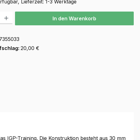
fügbar, Lieferzeit: 1-3 Werktage
l: Gib den gewünschten Wert ein oder benutze die Schaltflächen u
In den Warenkorb
7355033
fschlag:
20,00 €
as IGP-Training. Die Konstruktion besteht aus 30 mm