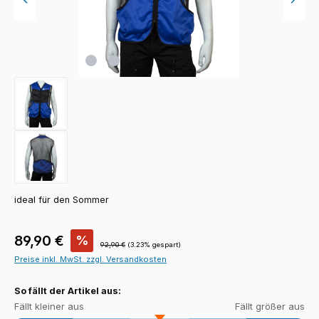
ideal für den Sommer
Verkaufspreis:
89,90 €
%
Regulärer Preis:
92,90 €
(3.23% gespart)
Preise inkl. MwSt. zzgl. Versandkosten
So fällt der Artikel aus:
Fällt kleiner aus
Fällt größer aus