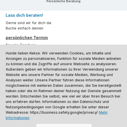
Persönliche Beratung
Lass dich beraten!
Gerne sind wir für dich da.
Buche einfach deinen
persönlichen Termin
für eine Beratung.
Hunde lieben Kekse. Wir verwenden Cookies, um Inhalte und
Oder über unser
Kontaktformular
.
Anzeigen zu personalisieren, Funktion für soziale Medien anbieten
zu können und die Zugriffe auf unsere Webseite zu analysieren.
Vertrag widerrufen
Außerdem geben wir Informationen zu Ihrer Verwendung unserer
Website ans unsere Partner für soziale Medien, Werbung und
Analysen weiter. Unsere Partner führen diese Informationen
möglichweise mit weiteren Daten zusammen, die Sie bereitgestellt
Kundenservice
haben oder die im Rahmen deiner Nutzung der Dienste gesammelt
Informationen
wurden. Entscheiden Sie selbst, wie viel wir über Ihren Besuch bei
uns erfahren dürfen. Informationen zu den Datenschutz und
Social Media und Kontakt
Nutzungsbedingungen von Google erhalten Sie unter dieser
Webadresse: https://business.safety.google/privacy/
Mehr
Informationen
Versandinformationen
Zahlungsarten
Vereinsrabatt
Kontakt
Batterieentsorgung
Warenrücksendung
Sporthund Katalog