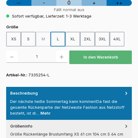
--
-
0
+
++
Fällt normal aus
Sofort verfügbar, Lieferzeit: 1-3 Werktage
auswählen
Größe
XS
S
M
L
XL
2XL
3XL
4XL
(Diese Option ist zurzeit nicht verfügbar.)
Produkt Anzahl: Gib den gewünschten Wert ein oder benutze die Schaltfläch
In den Warenkorb
Artikel-Nr.:
7335254-L
Beschreibung
Der nächste heiße Sommertag kann kommen!Da fast die
gesamte Rückenpartie der Netzweste Fashion aus Netzstoff
besteht, ist di…
Mehr
Größeninfo
Größe Rückenlänge Brustumfang XS 61 cm 104 cm S 64 cm