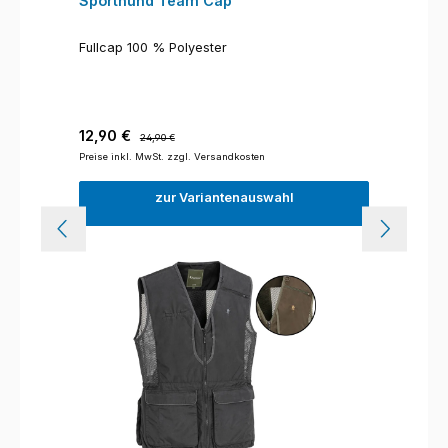
Sporthund Team Cap
Fullcap 100 % Polyester
Verkaufspreis:
Regulärer Preis:
12,90 €
24,90 €
Preise inkl. MwSt. zzgl. Versandkosten
zur Variantenauswahl