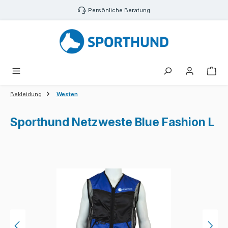
Zum Hauptinhalt springen
Persönliche Beratung
War
Bekleidung
Westen
Sporthund Netzweste Blue Fashion L
Bildergalerie überspringen