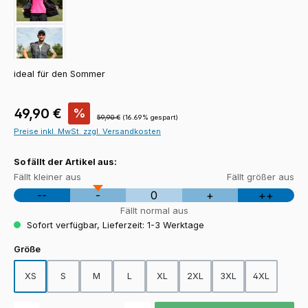
ideal für den Sommer
Verkaufspreis:
49,90 €
%
Regulärer Preis:
59,90 €
(16.69% gespart)
Preise inkl. MwSt. zzgl. Versandkosten
So fällt der Artikel aus:
Fällt kleiner aus
Fällt größer aus
--
-
0
+
++
Fällt normal aus
Sofort verfügbar, Lieferzeit: 1-3 Werktage
auswählen
Größe
XS
S
M
L
XL
2XL
3XL
4XL
Produkt Anzahl: Gib den gewünschten Wert ein oder benutze die Schaltfläch