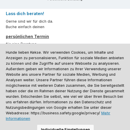
Lass dich beraten!
Gerne sind wir für dich da.
Buche einfach deinen
persönlichen Termin
für eine Beratung.
Hunde lieben Kekse. Wir verwenden Cookies, um Inhalte und
Oder über unser
Kontaktformular
.
Anzeigen zu personalisieren, Funktion für soziale Medien anbieten
zu können und die Zugriffe auf unsere Webseite zu analysieren.
Vertrag widerrufen
Außerdem geben wir Informationen zu Ihrer Verwendung unserer
Website ans unsere Partner für soziale Medien, Werbung und
Analysen weiter. Unsere Partner führen diese Informationen
möglichweise mit weiteren Daten zusammen, die Sie bereitgestellt
Kundenservice
haben oder die im Rahmen deiner Nutzung der Dienste gesammelt
Informationen
wurden. Entscheiden Sie selbst, wie viel wir über Ihren Besuch bei
uns erfahren dürfen. Informationen zu den Datenschutz und
Social Media und Kontakt
Nutzungsbedingungen von Google erhalten Sie unter dieser
Webadresse: https://business.safety.google/privacy/
Mehr
Informationen
Versandinformationen
Zahlungsarten
Vereinsrabatt
Kontakt
Batterieentsorgung
Warenrücksendung
Sporthund Katalog
Individuelle Einstellungen