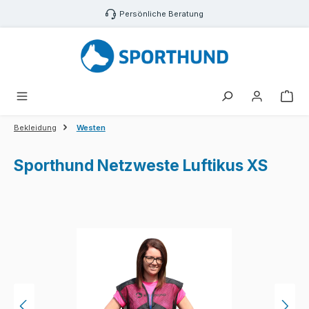
Zum Hauptinhalt springen
Persönliche Beratung
War
Bekleidung
Westen
Sporthund Netzweste Luftikus XS
Bildergalerie überspringen