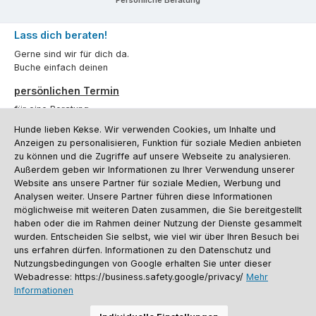
Lass dich beraten!
Gerne sind wir für dich da.
Buche einfach deinen
persönlichen Termin
für eine Beratung.
Hunde lieben Kekse. Wir verwenden Cookies, um Inhalte und
Oder über unser
Kontaktformular
.
Anzeigen zu personalisieren, Funktion für soziale Medien anbieten
zu können und die Zugriffe auf unsere Webseite zu analysieren.
Vertrag widerrufen
Außerdem geben wir Informationen zu Ihrer Verwendung unserer
Website ans unsere Partner für soziale Medien, Werbung und
Analysen weiter. Unsere Partner führen diese Informationen
möglichweise mit weiteren Daten zusammen, die Sie bereitgestellt
Kundenservice
haben oder die im Rahmen deiner Nutzung der Dienste gesammelt
Informationen
wurden. Entscheiden Sie selbst, wie viel wir über Ihren Besuch bei
uns erfahren dürfen. Informationen zu den Datenschutz und
Social Media und Kontakt
Nutzungsbedingungen von Google erhalten Sie unter dieser
Webadresse: https://business.safety.google/privacy/
Mehr
Informationen
Versandinformationen
Zahlungsarten
Vereinsrabatt
Kontakt
Batterieentsorgung
Warenrücksendung
Sporthund Katalog