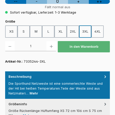
--
-
0
+
++
Fällt normal aus
Sofort verfügbar, Lieferzeit: 1-3 Werktage
auswählen
Größe
XS
S
M
L
XL
2XL
3XL
4XL
Produkt Anzahl: Gib den gewünschten Wert ein oder benutze die Schaltfläch
In den Warenkorb
Artikel-Nr.:
7335244-3XL
Beschreibung
Die Sporthund Netzweste ist eine sommerleichte Weste und
der Hit bei heißen Temperaturen.Teile der Weste sind aus
Netzmateri…
Mehr
Größeninfo
Größe Rückenlänge Hüftumfang XS 72 cm 106 cm S 75 cm