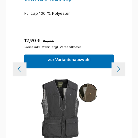
Fullcap 100 % Polyester
Verkaufspreis:
Regulärer Preis:
12,90 €
24,90 €
Preise inkl. MwSt. zzgl. Versandkosten
zur Variantenauswahl