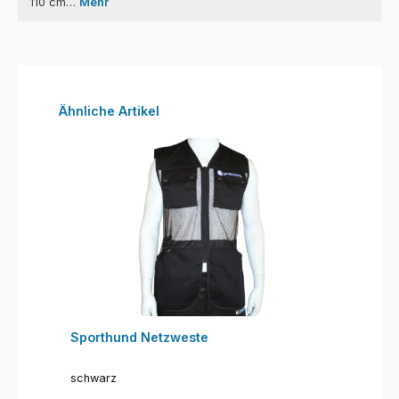
110 cm…
Mehr
Produktgalerie überspringen
Ähnliche Artikel
Sporthund Netzweste
schwarz