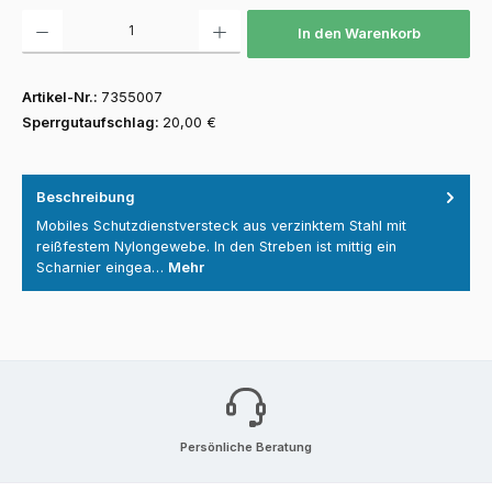
Produkt Anzahl: Gib den gewünschten Wert ein oder benutze die Schaltfläch
In den Warenkorb
Artikel-Nr.:
7355007
Sperrgutaufschlag:
20,00 €
Beschreibung
Mobiles Schutzdienstversteck aus verzinktem Stahl mit
reißfestem Nylongewebe. In den Streben ist mittig ein
Scharnier eingea…
Mehr
Persönliche Beratung