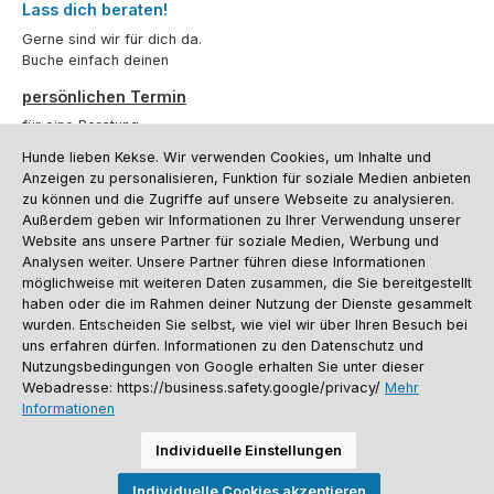
Lass dich beraten!
Gerne sind wir für dich da.
Buche einfach deinen
persönlichen Termin
für eine Beratung.
Hunde lieben Kekse. Wir verwenden Cookies, um Inhalte und
Oder über unser
Kontaktformular
.
Anzeigen zu personalisieren, Funktion für soziale Medien anbieten
zu können und die Zugriffe auf unsere Webseite zu analysieren.
Vertrag widerrufen
Außerdem geben wir Informationen zu Ihrer Verwendung unserer
Website ans unsere Partner für soziale Medien, Werbung und
Analysen weiter. Unsere Partner führen diese Informationen
möglichweise mit weiteren Daten zusammen, die Sie bereitgestellt
Kundenservice
haben oder die im Rahmen deiner Nutzung der Dienste gesammelt
Informationen
wurden. Entscheiden Sie selbst, wie viel wir über Ihren Besuch bei
uns erfahren dürfen. Informationen zu den Datenschutz und
Social Media und Kontakt
Nutzungsbedingungen von Google erhalten Sie unter dieser
Webadresse: https://business.safety.google/privacy/
Mehr
Informationen
Versandinformationen
Zahlungsarten
Vereinsrabatt
Kontakt
Batterieentsorgung
Warenrücksendung
Sporthund Katalog
Individuelle Einstellungen
Alle Preise inkl. gesetzl. Mehrwertsteuer zzgl.
Versandkosten
, wenn nicht
Individuelle Cookies akzeptieren
anders angegeben. Preise vor dem Login werden in Euro (DE) angezeigt.