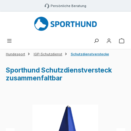
Zum Hauptinhalt springen
Persönliche Beratung
War
Hundesport
IGP-Schutzdienst
Schutzdienstverstecke
Sporthund Schutzdienstversteck
zusammenfaltbar
Bildergalerie überspringen