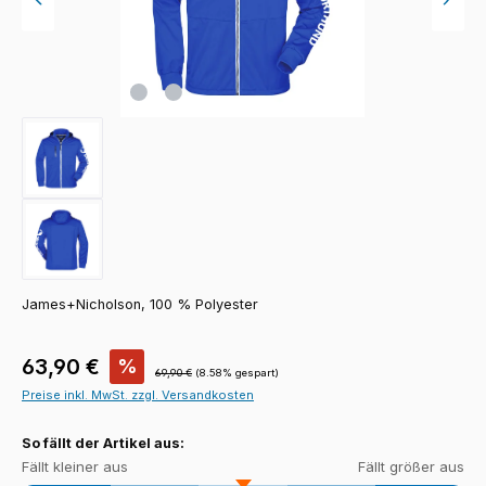
James+Nicholson, 100 % Polyester
Verkaufspreis:
63,90 €
%
Regulärer Preis:
69,90 €
(8.58% gespart)
Preise inkl. MwSt. zzgl. Versandkosten
So fällt der Artikel aus:
Fällt kleiner aus
Fällt größer aus