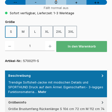
--
-
0
+
++
Fällt normal aus
Sofort verfügbar, Lieferzeit: 1-3 Werktage
auswählen
Größe
S
M
L
XL
2XL
3XL
Produkt Anzahl: Gib den gewünschten Wert ein oder benutze die Schaltfläch
In den Warenkorb
Artikel-Nr.:
5700211-S
Beschreibung
Trendige Softshell-Jacke mit modischen Details und
SPORTHUND Druck auf dem Ärmel. Eigenschaften:- 3-lagiges
Funktionsmateria…
Mehr
Größeninfo
Größe Brustumfang Rückenlänge S 106 cm 72 cm M 112 cm 74