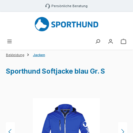
Zum Hauptinhalt springen
Persönliche Beratung
War
Bekleidung
Jacken
Sporthund Softjacke blau Gr. S
Bildergalerie überspringen