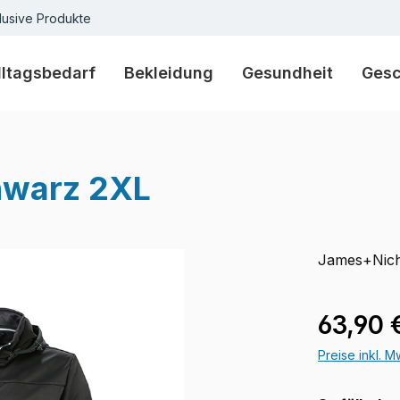
lusive Produkte
lltagsbedarf
Bekleidung
Gesundheit
Ges
hwarz 2XL
James+Nich
Verkaufspre
63,90 
Preise inkl. 