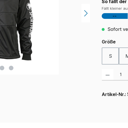
So fällt der
Fällt kleiner a
--
Sofort ver
ausw
Größe
S
Produkt Anzah
Artikel-Nr.: