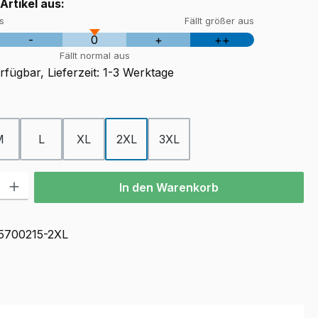
 Artikel aus:
us
Fällt größer aus
-
0
+
++
Fällt normal aus
fügbar, Lieferzeit: 1-3 Werktage
ählen
M
L
XL
2XL
3XL
l: Gib den gewünschten Wert ein oder benutze die Schaltflächen u
In den Warenkorb
5700215-2XL