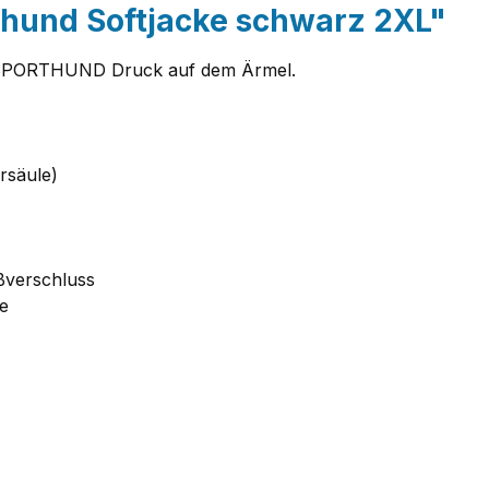
thund Softjacke schwarz 2XL"
nd SPORTHUND Druck auf dem Ärmel.
rsäule)
ißverschluss
be