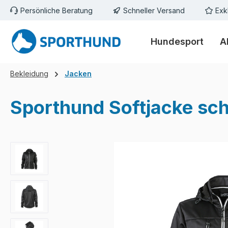
Persönliche Beratung
Schneller Versand
Exk
m Hauptinhalt springen
Zur Suche springen
Zur Hauptnavigation springen
Hundesport
A
Bekleidung
Jacken
Sporthund Softjacke sc
Bildergalerie überspringen