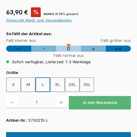
Verkaufspreis:
63,90 €
%
Regulärer Preis:
69,90 €
(8.58% gespart)
Preise inkl. MwSt. zzgl. Versandkosten
So fällt der Artikel aus:
Fällt kleiner aus
Fällt größer aus
--
-
0
+
++
Fällt normal aus
Sofort verfügbar, Lieferzeit: 1-3 Werktage
auswählen
Größe
S
M
L
XL
2XL
3XL
Produkt Anzahl: Gib den gewünschten Wert ein oder benutze die Schaltfläch
In den Warenkorb
Artikel-Nr.:
5700215-L