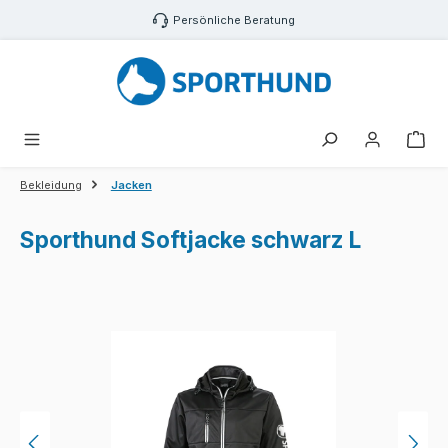
Zum Hauptinhalt springen
Persönliche Beratung
War
Bekleidung
Jacken
Sporthund Softjacke schwarz L
Bildergalerie überspringen