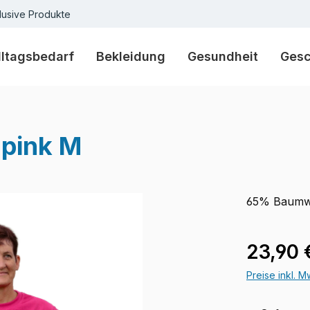
lusive Produkte
lltagsbedarf
Bekleidung
Gesundheit
Ges
 pink M
65% Baumwo
Verkaufspre
23,90 
Preise inkl. 