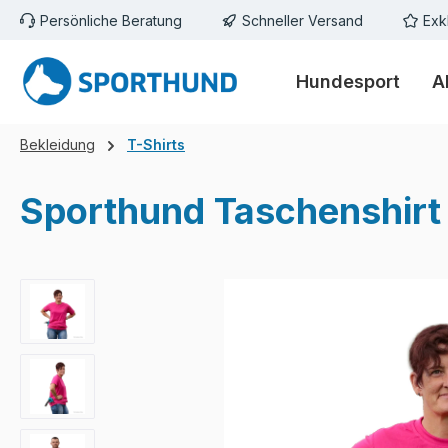
Persönliche Beratung
Schneller Versand
Exk
m Hauptinhalt springen
Zur Suche springen
Zur Hauptnavigation springen
Hundesport
A
Bekleidung
T-Shirts
Sporthund Taschenshirt
Bildergalerie überspringen