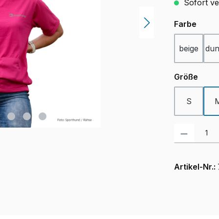
Sofort ver
ausw
Farbe
beige
dun
ausw
Größe
S
Produkt Anzah
Artikel-Nr.: