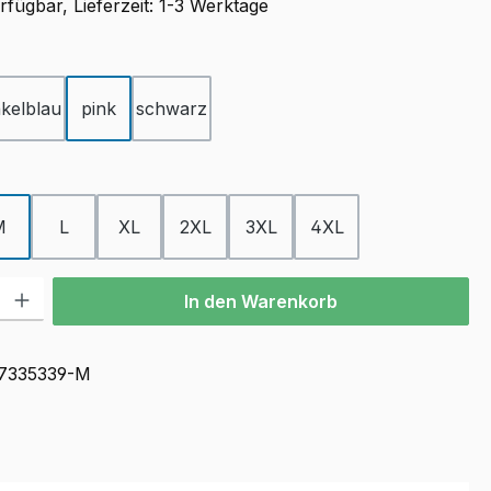
fügbar, Lieferzeit: 1-3 Werktage
ählen
kelblau
pink
schwarz
ählen
M
L
XL
2XL
3XL
4XL
l: Gib den gewünschten Wert ein oder benutze die Schaltflächen u
In den Warenkorb
7335339-M