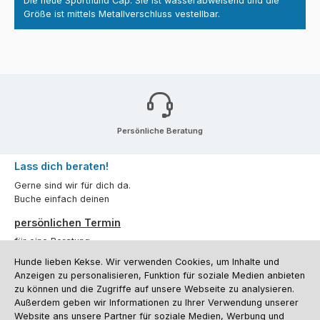
Die neue Sporthund Cap. Sie ist wasserabweisend und die
Größe ist mittels Metallverschluss vestellbar.
Persönliche Beratung
Lass dich beraten!
Gerne sind wir für dich da.
Buche einfach deinen
persönlichen Termin
für eine Beratung.
Hunde lieben Kekse. Wir verwenden Cookies, um Inhalte und
Oder über unser
Kontaktformular
.
Anzeigen zu personalisieren, Funktion für soziale Medien anbieten
zu können und die Zugriffe auf unsere Webseite zu analysieren.
Vertrag widerrufen
Außerdem geben wir Informationen zu Ihrer Verwendung unserer
Website ans unsere Partner für soziale Medien, Werbung und