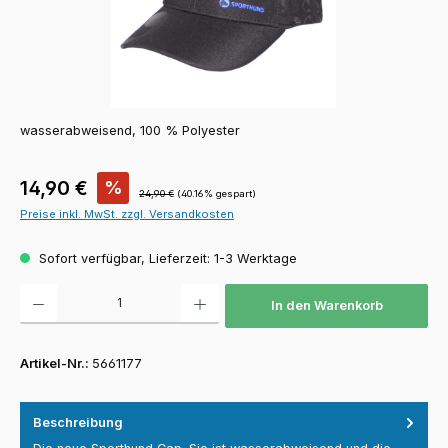
wasserabweisend, 100 % Polyester
Verkaufspreis:
14,90 €
%
Regulärer Preis:
24,90 €
(40.16% gespart)
Preise inkl. MwSt. zzgl. Versandkosten
Sofort verfügbar, Lieferzeit: 1-3 Werktage
Produkt Anzahl: Gib den gewünschten Wert ein oder benutze die Schaltfläch
In den Warenkorb
Artikel-Nr.:
5661177
Beschreibung