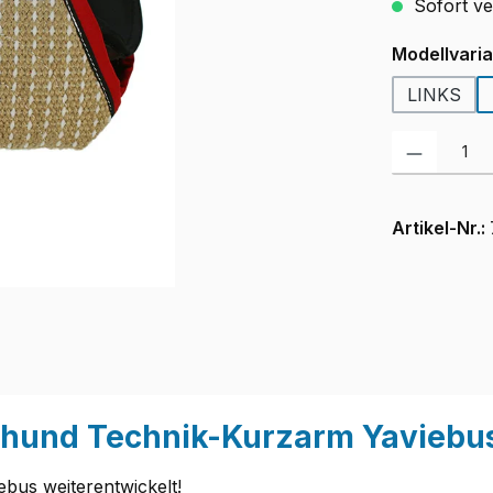
Sofort ver
Modellvari
LINKS
Produkt Anzah
Artikel-Nr.:
thund Technik-Kurzarm Yaviebus
iebus weiterentwickelt!