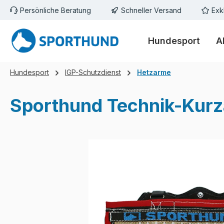
Persönliche Beratung
Schneller Versand
Exk
m Hauptinhalt springen
Zur Suche springen
Zur Hauptnavigation springen
Hundesport
A
Hundesport
IGP-Schutzdienst
Hetzarme
Sporthund Technik-Kurz
Bildergalerie überspringen