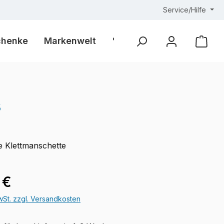
Service/Hilfe
chenke
Markenwelt
% Outlet %
Ware
s
 Klettmanschette
eis:
 €
MwSt. zzgl. Versandkosten