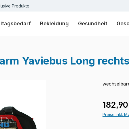
lusive Produkte
lltagsbedarf
Bekleidung
Gesundheit
Ges
arm Yaviebus Long recht
wechselbare
Regulärer Pr
182,90
Preise inkl. 