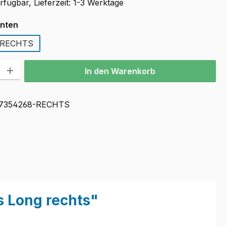
fügbar, Lieferzeit: 1-3 Werktage
auswählen
anten
RECHTS
l: Gib den gewünschten Wert ein oder benutze die Schaltflächen u
In den Warenkorb
7354268-RECHTS
 Long rechts"