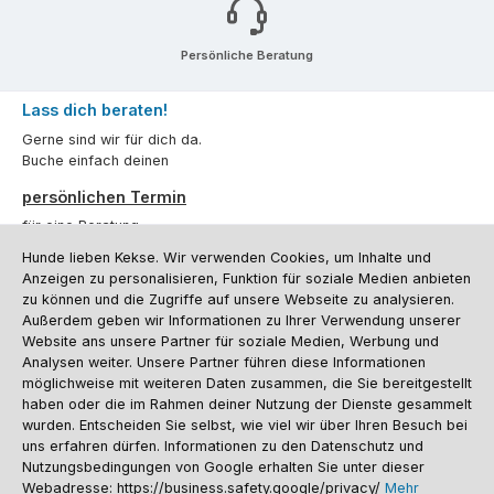
Persönliche Beratung
Lass dich beraten!
Gerne sind wir für dich da.
Buche einfach deinen
persönlichen Termin
für eine Beratung.
Hunde lieben Kekse. Wir verwenden Cookies, um Inhalte und
Oder über unser
Kontaktformular
.
Anzeigen zu personalisieren, Funktion für soziale Medien anbieten
zu können und die Zugriffe auf unsere Webseite zu analysieren.
Vertrag widerrufen
Außerdem geben wir Informationen zu Ihrer Verwendung unserer
Website ans unsere Partner für soziale Medien, Werbung und
Analysen weiter. Unsere Partner führen diese Informationen
möglichweise mit weiteren Daten zusammen, die Sie bereitgestellt
Kundenservice
haben oder die im Rahmen deiner Nutzung der Dienste gesammelt
Informationen
wurden. Entscheiden Sie selbst, wie viel wir über Ihren Besuch bei
uns erfahren dürfen. Informationen zu den Datenschutz und
Social Media und Kontakt
Nutzungsbedingungen von Google erhalten Sie unter dieser
Webadresse: https://business.safety.google/privacy/
Mehr