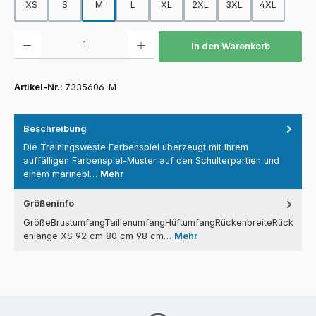
XS
S
M
L
XL
2XL
3XL
4XL
Produkt Anzahl: Gib den gewünschten Wert ein oder benutze die Schaltfläch
In den Warenkorb
Artikel-Nr.:
7335606-M
Beschreibung
Die Trainingsweste Farbenspiel überzeugt mit ihrem
auffälligen Farbenspiel-Muster auf den Schulterpartien und
einem marinebl…
Mehr
Größeninfo
GrößeBrustumfangTaillenumfangHüftumfangRückenbreiteRück
enlänge XS 92 cm 80 cm 98 cm…
Mehr