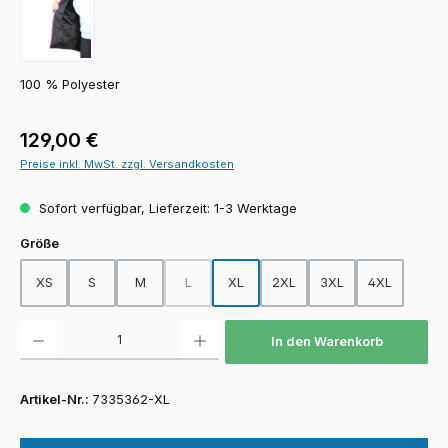
100 % Polyester
Regulärer Preis:
129,00 €
Preise inkl. MwSt. zzgl. Versandkosten
Sofort verfügbar, Lieferzeit: 1-3 Werktage
auswählen
Größe
XS
S
M
L
XL
2XL
3XL
4XL
(Diese Option ist zurzeit nicht verfügbar.)
Produkt Anzahl: Gib den gewünschten Wert ein oder benutze die Schaltfläch
In den Warenkorb
Artikel-Nr.:
7335362-XL