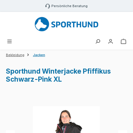
Zum Hauptinhalt springen
Persönliche Beratung
War
Bekleidung
Jacken
Sporthund Winterjacke Pfiffikus
Schwarz-Pink XL
Bildergalerie überspringen