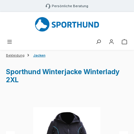
Zum Hauptinhalt springen
Persönliche Beratung
War
Bekleidung
Jacken
Sporthund Winterjacke Winterlady
2XL
Bildergalerie überspringen