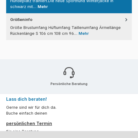
Hundeplatz trainiert.Die neue Sporthund Winterjacke in
schwarz mit…
Mehr
Größeninfo
Größe Brustumfang Hüftumfang Taillenumfang Ärmellänge
Rückenlänge S 106 cm 108 cm 96…
Mehr
Persönliche Beratung
Lass dich beraten!
Gerne sind wir für dich da.
Buche einfach deinen
persönlichen Termin
für eine Beratung.