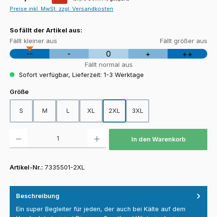
Preise inkl. MwSt. zzgl. Versandkosten
So fällt der Artikel aus:
Fällt kleiner aus
Fällt größer aus
--
-
0
+
++
Fällt normal aus
Sofort verfügbar, Lieferzeit: 1-3 Werktage
auswählen
Größe
S
M
L
XL
2XL
3XL
Produkt Anzahl: Gib den gewünschten Wert ein oder benutze die Schaltfläch
In den Warenkorb
Artikel-Nr.:
7335501-2XL
Beschreibung
Ein super Begleiter für jeden, der auch bei Kälte auf dem