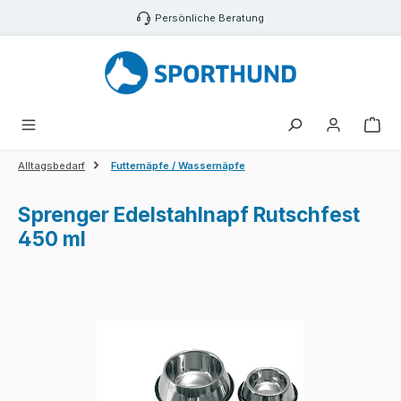
Zum Hauptinhalt springen
Persönliche Beratung
War
Alltagsbedarf
Futternäpfe / Wassernäpfe
Sprenger Edelstahlnapf Rutschfest
450 ml
Bildergalerie überspringen