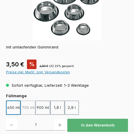
mit umlaufenden Gummirand
Verkaufspreis:
3,50 €
%
Regulärer Preis:
4,50 €
(22.22% gespart)
Preise inkl. MwSt. zzgl. Versandkosten
Sofort verfügbar, Lieferzeit: 1-3 Werktage
auswählen
Füllmenge
450 ml
700 ml
900 ml
1,8 l
2,8 l
(Diese Option ist zurzeit nicht verfügbar.)
Produkt Anzahl: Gib den gewünschten Wert ein oder benutze die Schaltfläch
In den Warenkorb