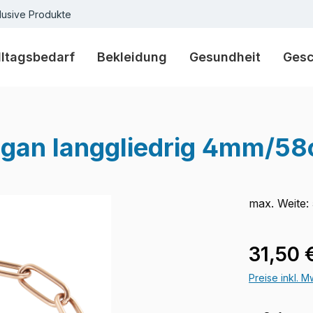
lusive Produkte
lltagsbedarf
Bekleidung
Gesundheit
Ges
ogan langgliedrig 4mm/5
max. Weite:
Regulärer Pr
31,50 
Preise inkl. 