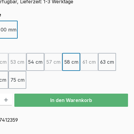
fügbar, Lieferzeit: 1-3 Werktage
auswählen
e
,00 mm
ption ist zurzeit nicht verfügbar.)
ählen
 cm
53 cm
54 cm
57 cm
58 cm
61 cm
63 cm
ion ist zurzeit nicht verfügbar.)
(Diese Option ist zurzeit nicht verfügbar.)
(Diese Option ist zurzeit nicht verfügbar.)
(Diese Option ist zurzeit nicht verfügbar.)
(Diese Option ist zurzei
 cm
75 cm
l: Gib den gewünschten Wert ein oder benutze die Schaltflächen u
In den Warenkorb
7412359