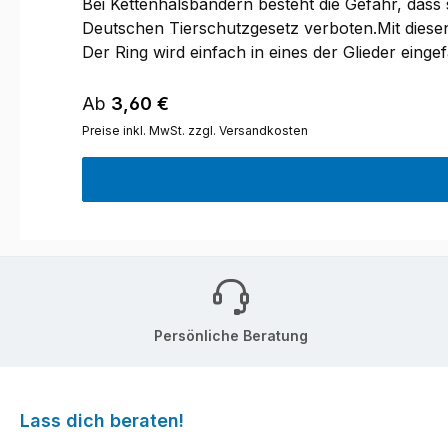
Bei Kettenhalsbändern besteht die Gefahr, dass
Deutschen Tierschutzgesetz verboten.Mit diesen
Der Ring wird einfach in eines der Glieder einge
einer Zugbegrenzung bei Medium- und Langgliedke
Regulärer Preis:
Ab
3,60 €
Preise inkl. MwSt. zzgl. Versandkosten
Persönliche Beratung
Lass dich beraten!