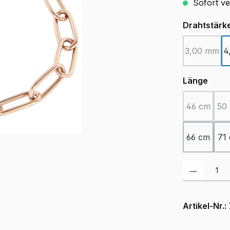
Sofort ver
Drahtstärk
3,00 mm
4
(Diese O
ausw
Länge
46 cm
50
(Diese Opt
66 cm
71
Produkt Anzah
Artikel-Nr.: