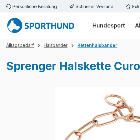
Persönliche Beratung
Schneller Versand
Exk
m Hauptinhalt springen
Zur Suche springen
Zur Hauptnavigation springen
Hundesport
A
Alltagsbedarf
Halsbänder
Kettenhalsbänder
Sprenger Halskette Cur
Bildergalerie überspringen