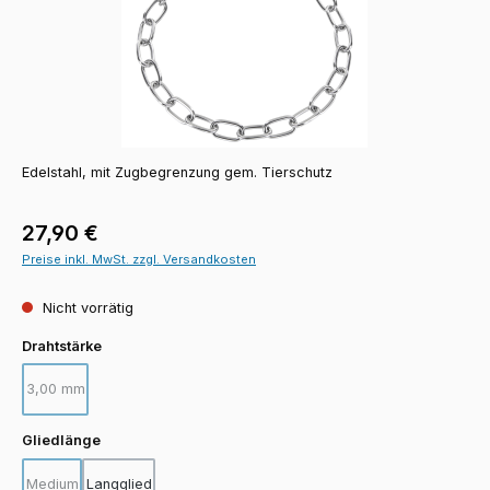
Edelstahl, mit Zugbegrenzung gem. Tierschutz
Regulärer Preis:
27,90 €
Preise inkl. MwSt. zzgl. Versandkosten
Nicht vorrätig
auswählen
Drahtstärke
3,00 mm
(Diese Option ist zurzeit nicht verfügbar.)
auswählen
Gliedlänge
Medium
Langglied