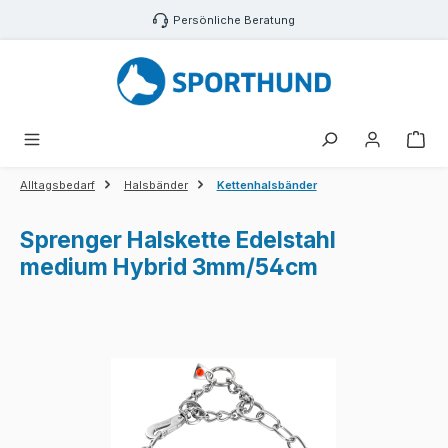
Zum Hauptinhalt springen
Persönliche Beratung
War
Alltagsbedarf
Halsbänder
Kettenhalsbänder
Sprenger Halskette Edelstahl
medium Hybrid 3mm/54cm
Bildergalerie überspringen