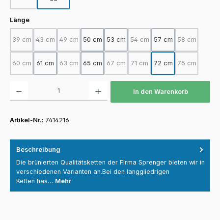
(Diese Option ist zurzeit nicht verfügbar.)
auswählen
Länge
39 cm
43 cm
49 cm
50 cm
53 cm
54 cm
57 cm
58 cm
(Diese Option ist zurzeit nicht verfügbar.)
(Diese Option ist zurzeit nicht verfügbar.)
(Diese Option ist zurzeit nicht verfügbar.)
(Diese Option ist zurzeit nicht
(Diese Option
60 cm
61 cm
63 cm
65 cm
67 cm
71 cm
72 cm
75 cm
(Diese Option ist zurzeit nicht verfügbar.)
(Diese Option ist zurzeit nicht verfügbar.)
(Diese Option ist zurzeit nicht verfügba
(Diese Option ist zurzeit nicht
(Diese Option
Produkt Anzahl: Gib den gewünschten Wert ein oder benutze die Schaltfläch
In den Warenkorb
Artikel-Nr.:
7414216
Beschreibung
Die brünierten Qualitätsketten der Firma Sprenger bieten wir in
verschiedenen Varianten an.Bei den langgliedrigen
Ketten has…
Mehr