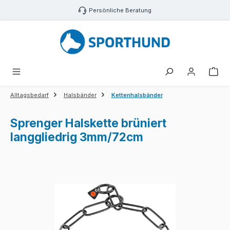
Zum Hauptinhalt springen
Persönliche Beratung
War
Alltagsbedarf
Halsbänder
Kettenhalsbänder
Sprenger Halskette brüniert
langgliedrig 3mm/72cm
Bildergalerie überspringen