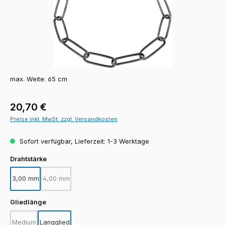
max. Weite: 65 cm
Regulärer Preis:
20,70 €
Preise inkl. MwSt. zzgl. Versandkosten
Sofort verfügbar, Lieferzeit: 1-3 Werktage
auswählen
Drahtstärke
3,00 mm
4,00 mm
(Diese Option ist zurzeit nicht verfügbar.)
auswählen
Gliedlänge
Medium
Langglied