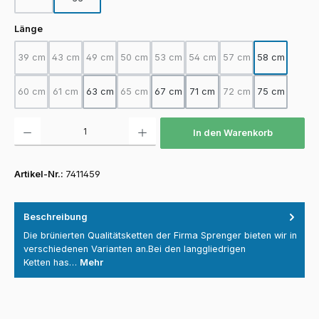
(Diese Option ist zurzeit nicht verfügbar.)
auswählen
Länge
39 cm
43 cm
49 cm
50 cm
53 cm
54 cm
57 cm
58 cm
(Diese Option ist zurzeit nicht verfügbar.)
(Diese Option ist zurzeit nicht verfügbar.)
(Diese Option ist zurzeit nicht verfügbar.)
(Diese Option ist zurzeit nicht verfügbar.)
(Diese Option ist zurzeit nicht verfügba
(Diese Option ist zurzeit nicht
(Diese Option ist zurz
60 cm
61 cm
63 cm
65 cm
67 cm
71 cm
72 cm
75 cm
(Diese Option ist zurzeit nicht verfügbar.)
(Diese Option ist zurzeit nicht verfügbar.)
(Diese Option ist zurzeit nicht verfügbar.)
(Diese Option ist zurz
Produkt Anzahl: Gib den gewünschten Wert ein oder benutze die Schaltfläch
In den Warenkorb
Artikel-Nr.:
7411459
Beschreibung
Die brünierten Qualitätsketten der Firma Sprenger bieten wir in
verschiedenen Varianten an.Bei den langgliedrigen
Ketten has…
Mehr