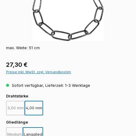
max. Weite: 51 cm
Regulärer Preis:
27,30 €
Preise inkl. MwSt. zzgl. Versandkosten
Sofort verfügbar, Lieferzeit: 1-3 Werktage
auswählen
Drahtstärke
3,00 mm
4,00 mm
(Diese Option ist zurzeit nicht verfügbar.)
auswählen
Gliedlänge
Medium
Langglied