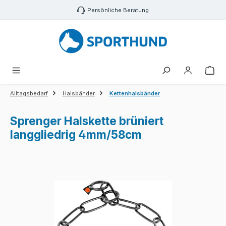
Zum Hauptinhalt springen
Persönliche Beratung
War
Alltagsbedarf
Halsbänder
Kettenhalsbänder
Sprenger Halskette brüniert
langgliedrig 4mm/58cm
Bildergalerie überspringen