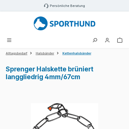
Zum Hauptinhalt springen
Persönliche Beratung
War
Alltagsbedarf
Halsbänder
Kettenhalsbänder
Sprenger Halskette brüniert
langgliedrig 4mm/67cm
Bildergalerie überspringen