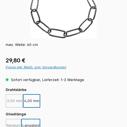
max. Weite: 60 cm
Regulärer Preis:
29,80 €
Preise inkl. MwSt. zzgl. Versandkosten
Sofort verfügbar, Lieferzeit: 1-3 Werktage
auswählen
Drahtstärke
3,00 mm
4,00 mm
(Diese Option ist zurzeit nicht verfügbar.)
auswählen
Gliedlänge
Medium
Langglied