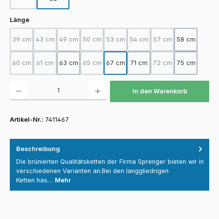
(Diese Option ist zurzeit nicht verfügbar.)
auswählen
Länge
39 cm
43 cm
49 cm
50 cm
53 cm
54 cm
57 cm
58 cm
(Diese Option ist zurzeit nicht verfügbar.)
(Diese Option ist zurzeit nicht verfügbar.)
(Diese Option ist zurzeit nicht verfügbar.)
(Diese Option ist zurzeit nicht verfügbar.)
(Diese Option ist zurzeit nicht verfügba
(Diese Option ist zurzeit nicht
(Diese Option ist zurz
60 cm
61 cm
63 cm
65 cm
67 cm
71 cm
72 cm
75 cm
(Diese Option ist zurzeit nicht verfügbar.)
(Diese Option ist zurzeit nicht verfügbar.)
(Diese Option ist zurzeit nicht verfügbar.)
(Diese Option ist zurz
Produkt Anzahl: Gib den gewünschten Wert ein oder benutze die Schaltfläch
In den Warenkorb
Artikel-Nr.:
7411467
Beschreibung
Die brünierten Qualitätsketten der Firma Sprenger bieten wir in
verschiedenen Varianten an.Bei den langgliedrigen
Ketten has…
Mehr