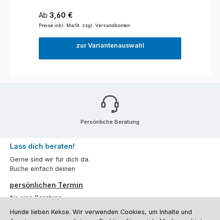
Regulärer Preis:
Ab
3,60 €
Preise inkl. MwSt. zzgl. Versandkosten
zur Variantenauswahl
Persönliche Beratung
Lass dich beraten!
Gerne sind wir für dich da.
Buche einfach deinen
persönlichen Termin
für eine Beratung.
Hunde lieben Kekse. Wir verwenden Cookies, um Inhalte und
Oder über unser
Kontaktformular
.