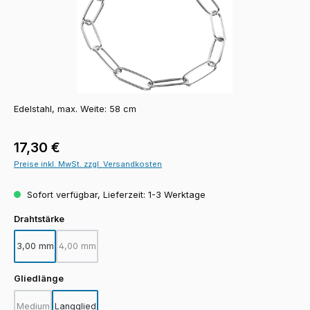
Edelstahl, max. Weite: 58 cm
Regulärer Preis:
17,30 €
Preise inkl. MwSt. zzgl. Versandkosten
Sofort verfügbar, Lieferzeit: 1-3 Werktage
auswählen
Drahtstärke
3,00 mm
4,00 mm
(Diese Option ist zurzeit nicht verfügbar.)
auswählen
Gliedlänge
Medium
Langglied