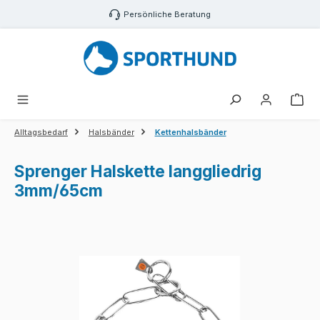
Zum Hauptinhalt springen
Persönliche Beratung
War
Alltagsbedarf
Halsbänder
Kettenhalsbänder
Sprenger Halskette langgliedrig
3mm/65cm
Bildergalerie überspringen