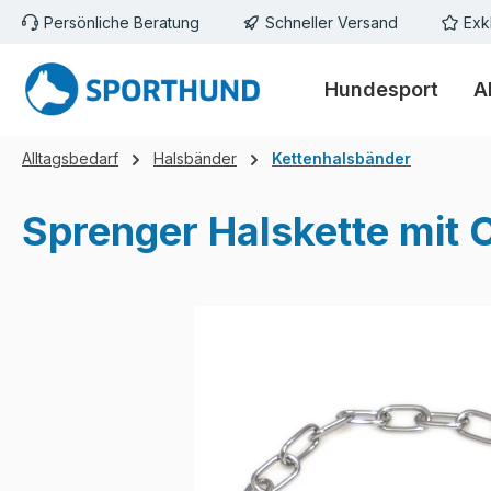
Persönliche Beratung
Schneller Versand
Exk
m Hauptinhalt springen
Zur Suche springen
Zur Hauptnavigation springen
Hundesport
A
Alltagsbedarf
Halsbänder
Kettenhalsbänder
Sprenger Halskette mit
Bildergalerie überspringen