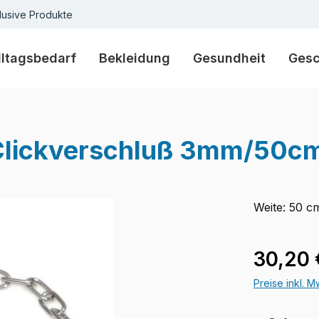
lusive Produkte
lltagsbedarf
Bekleidung
Gesundheit
Ges
 Clickverschluß 3mm/50c
Weite: 50 c
Regulärer Pr
30,20 
Preise inkl. 