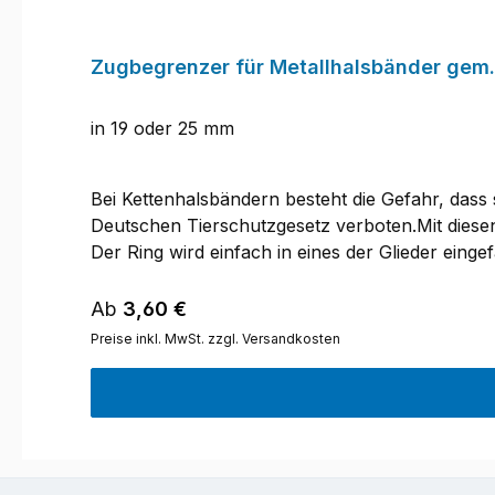
Zugbegrenzer für Metallhalsbänder gem.
in 19 oder 25 mm
Bei Kettenhalsbändern besteht die Gefahr, dass
Deutschen Tierschutzgesetz verboten.Mit diesen
Der Ring wird einfach in eines der Glieder einge
einer Zugbegrenzung bei Medium- und Langgliedke
Regulärer Preis:
Ab
3,60 €
Preise inkl. MwSt. zzgl. Versandkosten