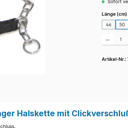
Sofort ver
Länge (cm)
46
50
Produkt Anzah
Artikel-Nr.:
nger Halskette mit Clickversch
schluss.