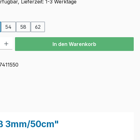
fügbar, Lieferzeit: 1-3 Werktage
auswählen
54
58
62
l: Gib den gewünschten Wert ein oder benutze die Schaltflächen u
In den Warenkorb
7411550
luß 3mm/50cm"