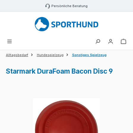
Zum Hauptinhalt springen
Persönliche Beratung
War
Alltagsbedarf
Hundespielzeug
Sonstiges Spielzeug
Starmark DuraFoam Bacon Disc 9
Bildergalerie überspringen