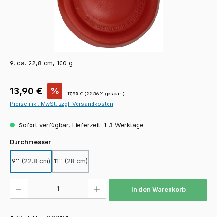
9, ca. 22,8 cm, 100 g
Verkaufspreis:
13,90 €
%
Regulärer Preis:
17,95 €
(22.56% gespart)
Preise inkl. MwSt. zzgl. Versandkosten
Sofort verfügbar, Lieferzeit: 1-3 Werktage
auswählen
Durchmesser
9'' (22,8 cm)
11'' (28 cm)
Produkt Anzahl: Gib den gewünschten Wert ein oder benutze die Schaltfläch
In den Warenkorb