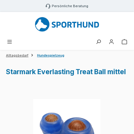
Zum Hauptinhalt springen
Persönliche Beratung
War
Alltagsbedarf
Hundespielzeug
Starmark Everlasting Treat Ball mittel
Bildergalerie überspringen