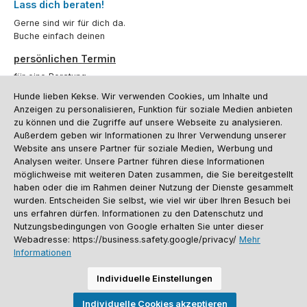
Lass dich beraten!
Gerne sind wir für dich da.
Buche einfach deinen
persönlichen Termin
für eine Beratung.
Hunde lieben Kekse. Wir verwenden Cookies, um Inhalte und
Oder über unser
Kontaktformular
.
Anzeigen zu personalisieren, Funktion für soziale Medien anbieten
zu können und die Zugriffe auf unsere Webseite zu analysieren.
Vertrag widerrufen
Außerdem geben wir Informationen zu Ihrer Verwendung unserer
Website ans unsere Partner für soziale Medien, Werbung und
Analysen weiter. Unsere Partner führen diese Informationen
möglichweise mit weiteren Daten zusammen, die Sie bereitgestellt
Kundenservice
haben oder die im Rahmen deiner Nutzung der Dienste gesammelt
Informationen
wurden. Entscheiden Sie selbst, wie viel wir über Ihren Besuch bei
uns erfahren dürfen. Informationen zu den Datenschutz und
Social Media und Kontakt
Nutzungsbedingungen von Google erhalten Sie unter dieser
Webadresse: https://business.safety.google/privacy/
Mehr
Informationen
Versandinformationen
Zahlungsarten
Vereinsrabatt
Kontakt
Batterieentsorgung
Warenrücksendung
Sporthund Katalog
Individuelle Einstellungen
Alle Preise inkl. gesetzl. Mehrwertsteuer zzgl.
Versandkosten
, wenn nicht
Individuelle Cookies akzeptieren
anders angegeben. Preise vor dem Login werden in Euro (DE) angezeigt.