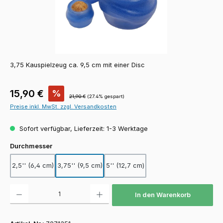
3,75 Kauspielzeug ca. 9,5 cm mit einer Disc
Verkaufspreis:
15,90 €
%
Regulärer Preis:
21,90 €
(27.4% gespart)
Preise inkl. MwSt. zzgl. Versandkosten
Sofort verfügbar, Lieferzeit: 1-3 Werktage
auswählen
Durchmesser
2,5'' (6,4 cm)
3,75'' (9,5 cm)
5'' (12,7 cm)
Produkt Anzahl: Gib den gewünschten Wert ein oder benutze die Schaltfläch
In den Warenkorb