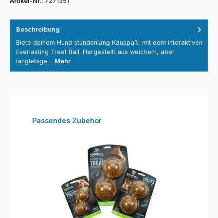
Artikel-Nr.:
7271351
Beschreibung
Biete deinem Hund stundenlang Kauspaß, mit dem interaktiven
Everlasting Treat Ball. Hergestellt aus weichem, aber
langlebige…
Mehr
Produktgalerie überspringen
Passendes Zubehör