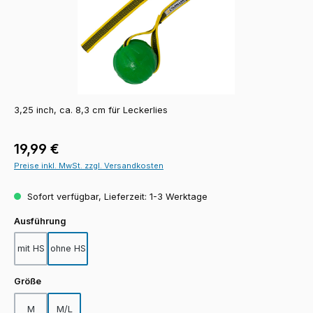
3,25 inch, ca. 8,3 cm für Leckerlies
Regulärer Preis:
19,99 €
Preise inkl. MwSt. zzgl. Versandkosten
Sofort verfügbar, Lieferzeit: 1-3 Werktage
auswählen
Ausführung
mit HS
ohne HS
auswählen
Größe
M
M/L