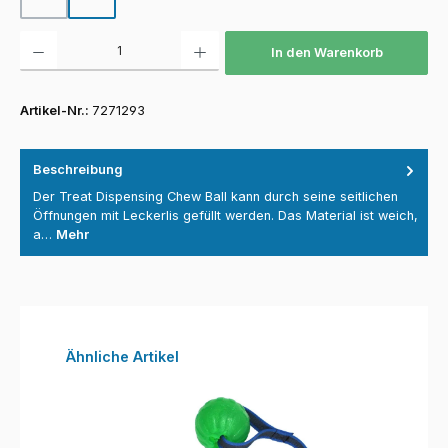
Produkt Anzahl: Gib den gewünschten Wert ein oder benutze die Schaltfläch
In den Warenkorb
Artikel-Nr.:
7271293
Beschreibung
Der Treat Dispensing Chew Ball kann durch seine seitlichen
Öffnungen mit Leckerlis gefüllt werden. Das Material ist weich,
a…
Mehr
Produktgalerie überspringen
Ähnliche Artikel