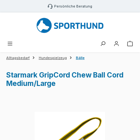
Zum Hauptinhalt springen
Persönliche Beratung
War
Alltagsbedarf
Hundespielzeug
Bälle
Starmark GripCord Chew Ball Cord
Medium/Large
Bildergalerie überspringen