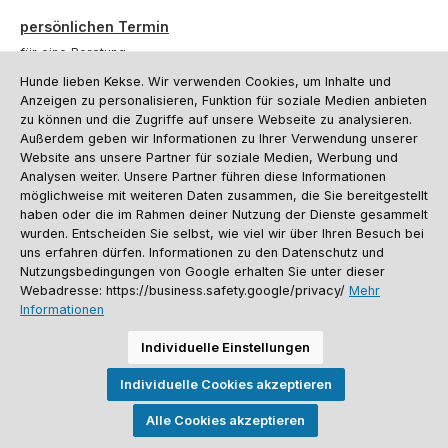
persönlichen Termin
für eine Beratung.
Hunde lieben Kekse. Wir verwenden Cookies, um Inhalte und
Oder über unser
Kontaktformular
.
Anzeigen zu personalisieren, Funktion für soziale Medien anbieten
zu können und die Zugriffe auf unsere Webseite zu analysieren.
Vertrag widerrufen
Außerdem geben wir Informationen zu Ihrer Verwendung unserer
Website ans unsere Partner für soziale Medien, Werbung und
Analysen weiter. Unsere Partner führen diese Informationen
möglichweise mit weiteren Daten zusammen, die Sie bereitgestellt
Kundenservice
haben oder die im Rahmen deiner Nutzung der Dienste gesammelt
Informationen
wurden. Entscheiden Sie selbst, wie viel wir über Ihren Besuch bei
uns erfahren dürfen. Informationen zu den Datenschutz und
Social Media und Kontakt
Nutzungsbedingungen von Google erhalten Sie unter dieser
Webadresse: https://business.safety.google/privacy/
Mehr
Informationen
Versandinformationen
Zahlungsarten
Vereinsrabatt
Kontakt
Batterieentsorgung
Warenrücksendung
Sporthund Katalog
Individuelle Einstellungen
Alle Preise inkl. gesetzl. Mehrwertsteuer zzgl.
Versandkosten
, wenn nicht
Individuelle Cookies akzeptieren
anders angegeben. Preise vor dem Login werden in Euro (DE) angezeigt.
Streichpreise = UVP-Preise. Abbildungen ähnlich. Änderungen
vorbehalten.
Alle Cookies akzeptieren
© 2026 Sporthund - Alle Rechte vorbehalten. Theme by
ThemeWare®