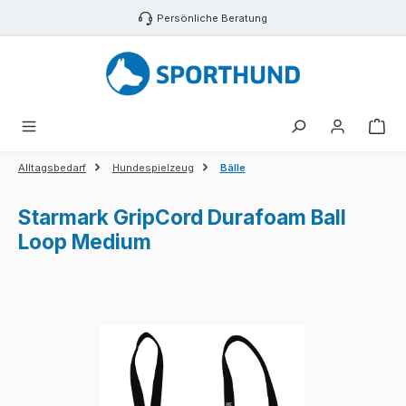
Zum Hauptinhalt springen
Persönliche Beratung
War
Alltagsbedarf
Hundespielzeug
Bälle
Starmark GripCord Durafoam Ball
Loop Medium
Bildergalerie überspringen