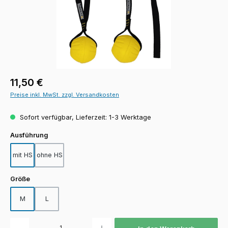
Regulärer Preis:
11,50 €
Preise inkl. MwSt. zzgl. Versandkosten
Sofort verfügbar, Lieferzeit: 1-3 Werktage
auswählen
Ausführung
mit HS
ohne HS
auswählen
Größe
M
L
Produkt Anzahl: Gib den gewünschten Wert ein oder benutze die Schaltfläch