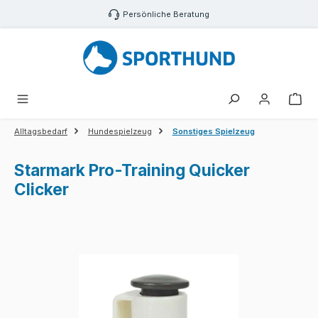
Zum Hauptinhalt springen
Persönliche Beratung
War
Alltagsbedarf
Hundespielzeug
Sonstiges Spielzeug
Starmark Pro-Training Quicker
Clicker
Bildergalerie überspringen