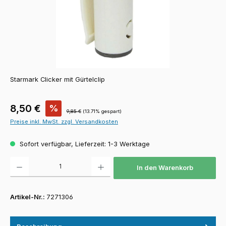
Starmark Clicker mit Gürtelclip
Verkaufspreis:
8,50 €
%
Regulärer Preis:
9,85 €
(13.71% gespart)
Preise inkl. MwSt. zzgl. Versandkosten
Sofort verfügbar, Lieferzeit: 1-3 Werktage
Produkt Anzahl: Gib den gewünschten Wert ein oder benutze die Schaltfläch
In den Warenkorb
Artikel-Nr.:
7271306