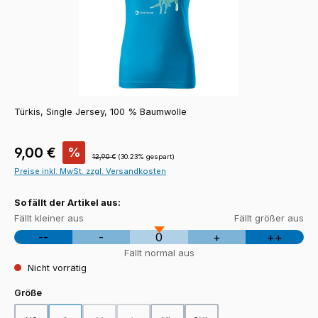
Türkis, Single Jersey, 100 % Baumwolle
Verkaufspreis:
9,00 €
%
Regulärer Preis:
12,90 €
(30.23% gespart)
Preise inkl. MwSt. zzgl. Versandkosten
So fällt der Artikel aus:
Fällt kleiner aus
Fällt größer aus
--
-
0
+
++
Fällt normal aus
Nicht vorrätig
auswählen
Größe