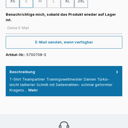
XS
S
M
L
XL
2XL
(Diese Option ist zurzeit nicht verfügbar.)
(Diese Option ist zurzeit nicht verfügbar.)
(Diese Option ist zurzeit nicht verfügbar.)
Benachrichtige mich, sobald das Produkt wieder auf Lager
ist.
Deine E-Mail
E-Mail senden, wenn verfügbar
Artikel-Nr.:
5700708-S
Beschreibung
T-Shirt Teampartner Trainingsweltmeister Damen Türkis-
leicht taillierter Schnitt mit Seitennähten- schmal geformter
Kragens…
Mehr