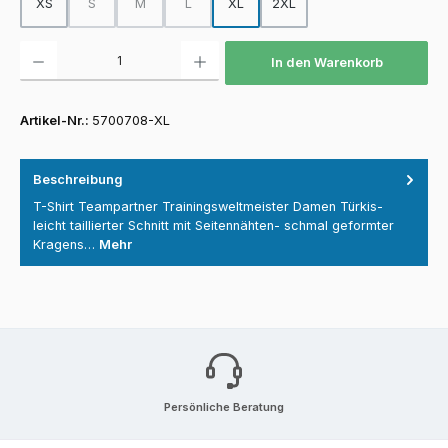
XS
S
M
L
XL
2XL
(Diese Option ist zurzeit nicht verfügbar.)
(Diese Option ist zurzeit nicht verfügbar.)
(Diese Option ist zurzeit nicht verfügbar.)
Produkt Anzahl: Gib den gewünschten Wert ein oder benutze die Schaltfläch
In den Warenkorb
Artikel-Nr.:
5700708-XL
Beschreibung
T-Shirt Teampartner Trainingsweltmeister Damen Türkis-
leicht taillierter Schnitt mit Seitennähten- schmal geformter
Kragens…
Mehr
Persönliche Beratung