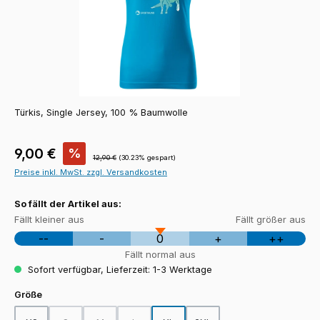
Türkis, Single Jersey, 100 % Baumwolle
Verkaufspreis:
9,00 €
%
Regulärer Preis:
12,90 €
(30.23% gespart)
Preise inkl. MwSt. zzgl. Versandkosten
So fällt der Artikel aus:
Fällt kleiner aus
Fällt größer aus
--
-
0
+
++
Fällt normal aus
Sofort verfügbar, Lieferzeit: 1-3 Werktage
auswählen
Größe