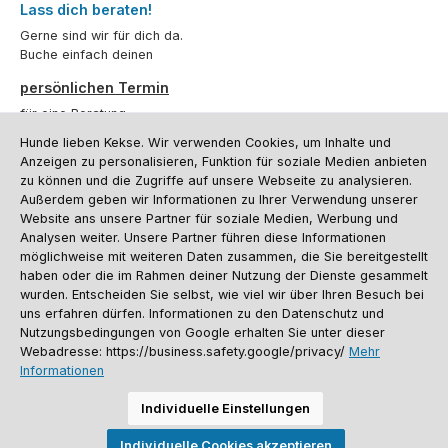
Lass dich beraten!
Gerne sind wir für dich da.
Buche einfach deinen
persönlichen Termin
für eine Beratung.
Hunde lieben Kekse. Wir verwenden Cookies, um Inhalte und
Oder über unser
Kontaktformular
.
Anzeigen zu personalisieren, Funktion für soziale Medien anbieten
zu können und die Zugriffe auf unsere Webseite zu analysieren.
Vertrag widerrufen
Außerdem geben wir Informationen zu Ihrer Verwendung unserer
Website ans unsere Partner für soziale Medien, Werbung und
Analysen weiter. Unsere Partner führen diese Informationen
möglichweise mit weiteren Daten zusammen, die Sie bereitgestellt
Kundenservice
haben oder die im Rahmen deiner Nutzung der Dienste gesammelt
Informationen
wurden. Entscheiden Sie selbst, wie viel wir über Ihren Besuch bei
uns erfahren dürfen. Informationen zu den Datenschutz und
Social Media und Kontakt
Nutzungsbedingungen von Google erhalten Sie unter dieser
Webadresse: https://business.safety.google/privacy/
Mehr
Informationen
Versandinformationen
Zahlungsarten
Vereinsrabatt
Kontakt
Batterieentsorgung
Warenrücksendung
Sporthund Katalog
Individuelle Einstellungen
Alle Preise inkl. gesetzl. Mehrwertsteuer zzgl.
Versandkosten
, wenn nicht
Individuelle Cookies akzeptieren
anders angegeben. Preise vor dem Login werden in Euro (DE) angezeigt.