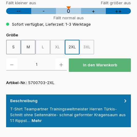
Fällt kleiner aus
Fällt größer aus
--
-
0
+
++
Fällt normal aus
Sofort verfügbar, Lieferzeit: 1-3 Werktage
auswählen
Größe
S
M
L
XL
2XL
3XL
(Diese Option ist zurzeit nicht verfügbar.)
(Diese Option ist zurzeit nicht verfügbar.)
(Diese Option ist zurzeit nicht
Produkt Anzahl: Gib den gewünschten Wert ein oder benutze die Schaltfläch
In den Warenkorb
Artikel-Nr.:
5700703-2XL
Beschreibung
T-Shirt Teampartner Trainingsweltmeister Herren Türkis-
Schnitt ohne Seitennähte- schmal geformter Kragensaum aus
1:1 Rippst…
Mehr