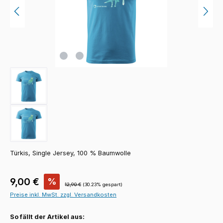
Türkis, Single Jersey, 100 % Baumwolle
Verkaufspreis:
9,00 €
%
Regulärer Preis:
12,90 €
(30.23% gespart)
Preise inkl. MwSt. zzgl. Versandkosten
So fällt der Artikel aus: