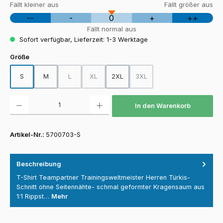
Fällt kleiner aus
Fällt größer aus
--
-
0
+
++
Fällt normal aus
Sofort verfügbar, Lieferzeit: 1-3 Werktage
auswählen
Größe
S
M
L
XL
2XL
3XL
(Diese Option ist zurzeit nicht verfügbar.)
(Diese Option ist zurzeit nicht verfügbar.)
(Diese Option ist zurzeit nicht
Produkt Anzahl: Gib den gewünschten Wert ein oder benutze die Schaltfläch
In den Warenkorb
Artikel-Nr.:
5700703-S
Beschreibung
T-Shirt Teampartner Trainingsweltmeister Herren Türkis-
Schnitt ohne Seitennähte- schmal geformter Kragensaum aus
1:1 Rippst…
Mehr