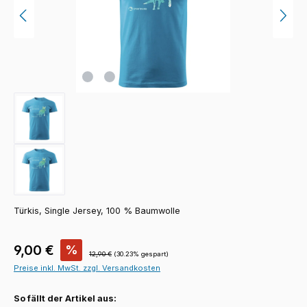
Türkis, Single Jersey, 100 % Baumwolle
Verkaufspreis:
9,00 €
%
Regulärer Preis:
12,90 €
(30.23% gespart)
Preise inkl. MwSt. zzgl. Versandkosten
So fällt der Artikel aus: