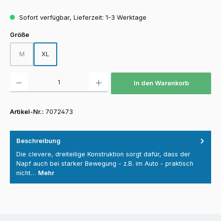
Sofort verfügbar, Lieferzeit: 1-3 Werktage
auswählen
Größe
M
XL
(Diese Option ist zurzeit nicht verfügbar.)
Produkt Anzahl: Gib den gewünschten Wert ein oder benutze die Schaltfläch
In den Warenkorb
Artikel-Nr.:
7072473
Beschreibung
Die clevere, dreiteilige Konstruktion sorgt dafür, dass der
Napf auch bei starker Bewegung - z.B. im Auto - praktisch
nicht…
Mehr