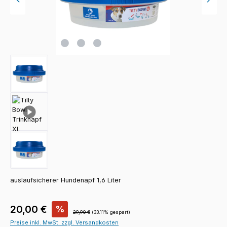
auslaufsicherer Hundenapf 1,6 Liter
Verkaufspreis:
20,00 €
%
Regulärer Preis:
29,90 €
(33.11% gespart)
Preise inkl. MwSt. zzgl. Versandkosten