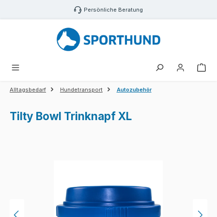
Zum Hauptinhalt springen
Persönliche Beratung
War
Alltagsbedarf
Hundetransport
Autozubehör
Tilty Bowl Trinknapf XL
Bildergalerie überspringen