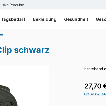
lusive Produkte
lltagsbedarf
Bekleidung
Gesundheit
Ges
em
Clip schwarz
bestehend 
Regulärer Pr
27,70 
Preise inkl. 