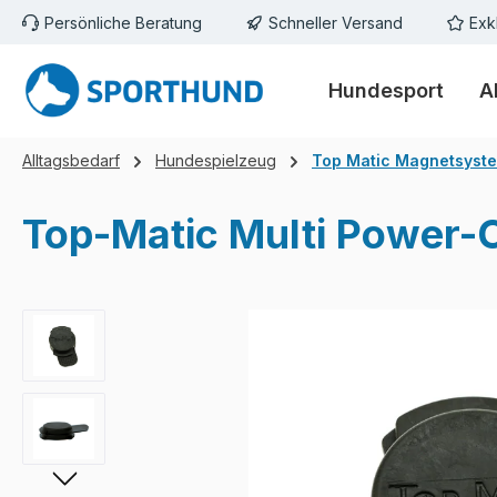
Persönliche Beratung
Schneller Versand
Exk
m Hauptinhalt springen
Zur Suche springen
Zur Hauptnavigation springen
Hundesport
A
Alltagsbedarf
Hundespielzeug
Top Matic Magnetsyst
Top-Matic Multi Power-
Bildergalerie überspringen