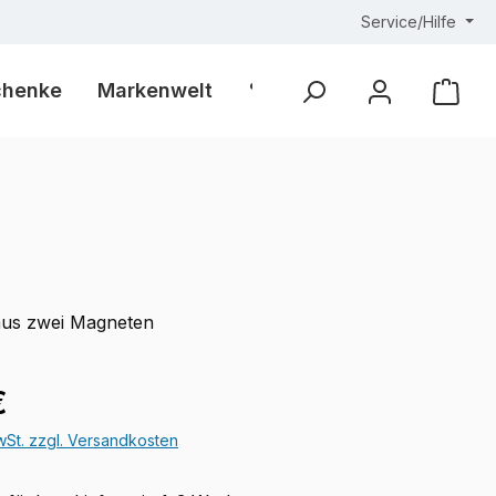
Service/Hilfe
chenke
Markenwelt
% Outlet %
Ware
aus zwei Magneten
eis:
€
MwSt. zzgl. Versandkosten