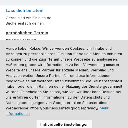
Lass dich beraten!
Gerne sind wir für dich da.
Buche einfach deinen
persönlichen Termin
für eine Beratung.
Hunde lieben Kekse. Wir verwenden Cookies, um Inhalte und
Oder über unser
Kontaktformular
.
Anzeigen zu personalisieren, Funktion für soziale Medien anbieten
zu können und die Zugriffe auf unsere Webseite zu analysieren.
Vertrag widerrufen
Außerdem geben wir Informationen zu Ihrer Verwendung unserer
Website ans unsere Partner für soziale Medien, Werbung und
Analysen weiter. Unsere Partner führen diese Informationen
möglichweise mit weiteren Daten zusammen, die Sie bereitgestellt
Kundenservice
haben oder die im Rahmen deiner Nutzung der Dienste gesammelt
Informationen
wurden. Entscheiden Sie selbst, wie viel wir über Ihren Besuch bei
uns erfahren dürfen. Informationen zu den Datenschutz und
Social Media und Kontakt
Nutzungsbedingungen von Google erhalten Sie unter dieser
Webadresse: https://business.safety.google/privacy/
Mehr
Informationen
Versandinformationen
Zahlungsarten
Vereinsrabatt
Kontakt
Batterieentsorgung
Warenrücksendung
Sporthund Katalog
Individuelle Einstellungen