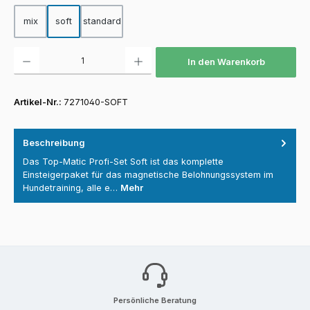
mix
soft
standard
Produkt Anzahl: Gib den gewünschten Wert ein oder benutze die Schaltfläch
In den Warenkorb
Artikel-Nr.:
7271040-SOFT
Beschreibung
Das Top-Matic Profi-Set Soft ist das komplette
Einsteigerpaket für das magnetische Belohnungssystem im
Hundetraining, alle e…
Mehr
Persönliche Beratung