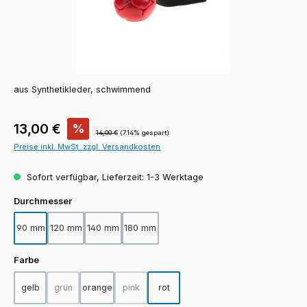
aus Synthetikleder, schwimmend
Verkaufspreis:
13,00 €
%
Regulärer Preis:
14,00 €
(7.14% gespart)
Preise inkl. MwSt. zzgl. Versandkosten
Sofort verfügbar, Lieferzeit: 1-3 Werktage
auswählen
Durchmesser
90 mm
120 mm
140 mm
180 mm
auswählen
Farbe
gelb
grün
orange
pink
rot
(Diese Option ist zurzeit nicht verfügbar.)
(Diese Option ist zurzeit nicht verfügbar.)