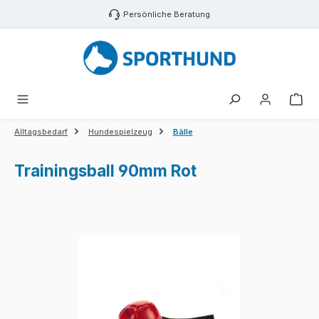
Zum Hauptinhalt springen
Persönliche Beratung
War
Alltagsbedarf
Hundespielzeug
Bälle
Trainingsball 90mm Rot
Bildergalerie überspringen