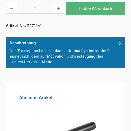
Produkt Anzahl: Gib den gewünschten Wert ein oder benutze die Schaltfläch
In den Warenkorb
Artikel-Nr.:
7271641
Beschreibung
Der Trainingsball mit Handschlaufe aus Synthetikleder.Er
eignet sich ideal zur Motivation und Bestätigung des
Hundes.Hervorr…
Mehr
Produktgalerie überspringen
Ähnliche Artikel