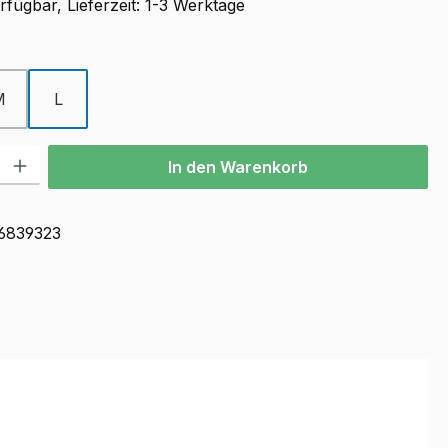
fügbar, Lieferzeit: 1-3 Werktage
ählen
M
L
l: Gib den gewünschten Wert ein oder benutze die Schaltflächen u
In den Warenkorb
6839323