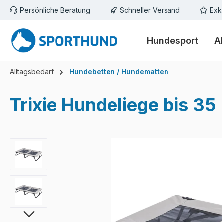
Persönliche Beratung
Schneller Versand
Exk
m Hauptinhalt springen
Zur Suche springen
Zur Hauptnavigation springen
Hundesport
A
Alltagsbedarf
Hundebetten / Hundematten
Trixie Hundeliege bis 35
Bildergalerie überspringen