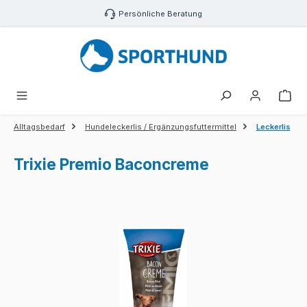
Zum Hauptinhalt springen
Persönliche Beratung
War
Alltagsbedarf
Hundeleckerlis / Ergänzungsfuttermittel
Leckerlis
Trixie Premio Baconcreme
Bildergalerie überspringen