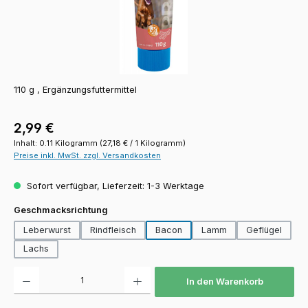
110 g , Ergänzungsfuttermittel
Regulärer Preis:
2,99 €
Inhalt:
0.11 Kilogramm
(27,18 € / 1 Kilogramm)
Preise inkl. MwSt. zzgl. Versandkosten
Sofort verfügbar, Lieferzeit: 1-3 Werktage
auswählen
Geschmacksrichtung
Leberwurst
Rindfleisch
Bacon
Lamm
Geflügel
Lachs
Produkt Anzahl: Gib den gewünschten Wert ein oder benutze die Schaltfläch
In den Warenkorb