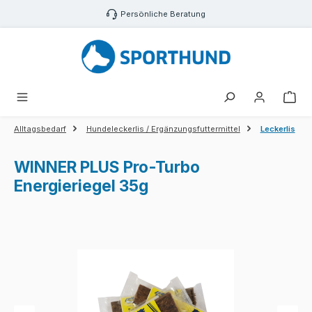
Zum Hauptinhalt springen
Persönliche Beratung
War
Alltagsbedarf
Hundeleckerlis / Ergänzungsfuttermittel
Leckerlis
WINNER PLUS Pro-Turbo
Energieriegel 35g
Bildergalerie überspringen