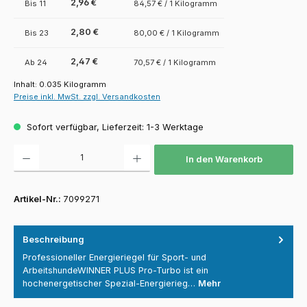
2,96 €
Bis
11
84,57 € / 1 Kilogramm
2,80 €
Bis
23
80,00 € / 1 Kilogramm
2,47 €
Ab
24
70,57 € / 1 Kilogramm
Inhalt:
0.035 Kilogramm
Preise inkl. MwSt. zzgl. Versandkosten
Sofort verfügbar, Lieferzeit: 1-3 Werktage
Produkt Anzahl: Gib den gewünschten Wert ein oder benutze die Schaltfläch
In den Warenkorb
Artikel-Nr.:
7099271
Beschreibung
Professioneller Energieriegel für Sport- und
ArbeitshundeWINNER PLUS Pro-Turbo ist ein
hochenergetischer Spezial-Energierieg…
Mehr