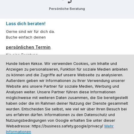
Persönliche Beratung
Lass dich beraten!
Gerne sind wir für dich da.
Buche einfach deinen
persönlichen Termin
für eine Beratung.
Hunde lieben Kekse. Wir verwenden Cookies, um Inhalte und
Oder über unser
Kontaktformular
.
Anzeigen zu personalisieren, Funktion für soziale Medien anbieten
zu können und die Zugriffe auf unsere Webseite zu analysieren.
Vertrag widerrufen
Außerdem geben wir Informationen zu Ihrer Verwendung unserer
Website ans unsere Partner für soziale Medien, Werbung und
Analysen weiter. Unsere Partner führen diese Informationen
möglichweise mit weiteren Daten zusammen, die Sie bereitgestellt
Kundenservice
haben oder die im Rahmen deiner Nutzung der Dienste gesammelt
Informationen
wurden. Entscheiden Sie selbst, wie viel wir über Ihren Besuch bei
uns erfahren dürfen. Informationen zu den Datenschutz und
Social Media und Kontakt
Nutzungsbedingungen von Google erhalten Sie unter dieser
Webadresse: https://business.safety.google/privacy/
Mehr
Informationen
Versandinformationen
Zahlungsarten
Vereinsrabatt
Kontakt