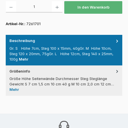
Produkt Anzahl: Gib den gewünschten Wert ein oder benutze die Schaltfläch
In den Warenkorb
Artikel-Nr.:
7261701
Beschreibung
Gr. S Höhe 7cm, Steg 100 x 15mm, 40gGr. M Höhe 10cm,
Steg 120 x 20mm, 75gGr. L Höhe 12cm, Steg 140 x 25mm,
100g
Mehr
Größeninfo
Größe Höhe Seitenwände Durchmesser Steg Steglänge
Gewicht S 7 cm 1,5 cm 10 cm 40 g M 10 cm 2,0 cm 12 cm…
Mehr