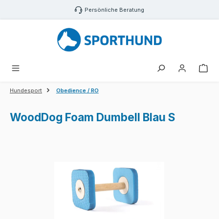
Zum Hauptinhalt springen
Persönliche Beratung
War
Hundesport
Obedience / RO
WoodDog Foam Dumbell Blau S
Bildergalerie überspringen