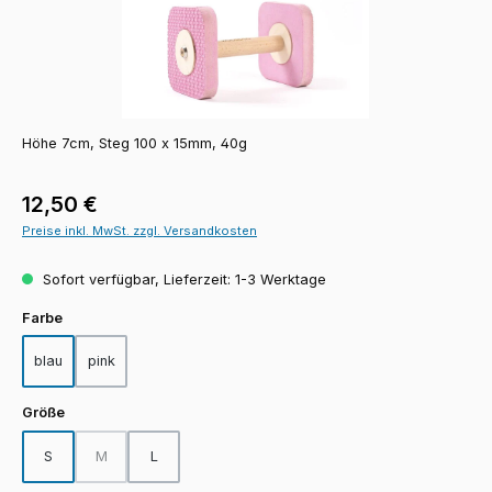
Höhe 7cm, Steg 100 x 15mm, 40g
Regulärer Preis:
12,50 €
Preise inkl. MwSt. zzgl. Versandkosten
Sofort verfügbar, Lieferzeit: 1-3 Werktage
auswählen
Farbe
blau
pink
auswählen
Größe
S
M
L
(Diese Option ist zurzeit nicht verfügbar.)