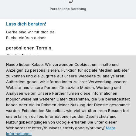
Persönliche Beratung
Lass dich beraten!
Gerne sind wir für dich da.
Buche einfach deinen
persönlichen Termin
für eine Beratung.
Hunde lieben Kekse. Wir verwenden Cookies, um Inhalte und
Oder über unser
Kontaktformular
.
Anzeigen zu personalisieren, Funktion für soziale Medien anbieten
zu können und die Zugriffe auf unsere Webseite zu analysieren.
Vertrag widerrufen
Außerdem geben wir Informationen zu Ihrer Verwendung unserer
Website ans unsere Partner für soziale Medien, Werbung und
Analysen weiter. Unsere Partner führen diese Informationen
möglichweise mit weiteren Daten zusammen, die Sie bereitgestellt
Kundenservice
haben oder die im Rahmen deiner Nutzung der Dienste gesammelt
Informationen
wurden. Entscheiden Sie selbst, wie viel wir über Ihren Besuch bei
uns erfahren dürfen. Informationen zu den Datenschutz und
Social Media und Kontakt
Nutzungsbedingungen von Google erhalten Sie unter dieser
Webadresse: https://business.safety.google/privacy/
Mehr
Informationen
Versandinformationen
Zahlungsarten
Vereinsrabatt
Kontakt