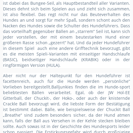
ist dabei das Bungee-Seil, als Hauptbestandteil aller Varianten.
Dieses dehnt sich beim Spielen aus und zieht sich zusammen,
ist also flexibel. Das regt nicht nur das Beuteverhalten des
Hundes an und sorgt für mehr Spaß, sondern schont auch den
Nacken des Hundes sowie die Schulter des Hundeführers. Dass
das vorteilhaft gegenüber Bällen an „starrem“ Seil ist, kann sich
jeder vorstellen, der mit einem beutestarken Hund einer
größeren Rasse schon „gezerrt“ hat. Und da jeder Hundeführer
in diesem Spiel auch eine andere Grifftechnik bevorzugt, gibt
es die meisten Spieli-Varianten mit einseitiger Handschlaufe
(BASIC), beidseitiger Handschlaufe (KRABIK) oder in der
ringförmigen Version (HULA).
Aber nicht nur der Haltepunkt für den Hundeführer ist
facettenreich, auch für die Hunde werden „persönliche“
Vorlieben bereitgestellt.Balljunkies finden die im Hunde-sport
beliebtesten Bällen verarbeitet. Egal, ob der JW Hol-EE
Gitterball, der Chuckit-, der Hoko-, oder auch der knisternde
Crackle Ball bevorzugt wird, die liebste Form der Bestätigung
ist bestimmt dabei. Bälle, wie beispielsweise der Chuckit Ball
„Breathe“ sind zudem besonders sicher, da der Hund atmen
kann, falls der Ball aus Versehen in der Kehle stecken bleiben
sollte. Auch sowas ist in der Geschichte des Hundesports leider
schon passiert. Die Erstickungsgefahr wird durch großzügige