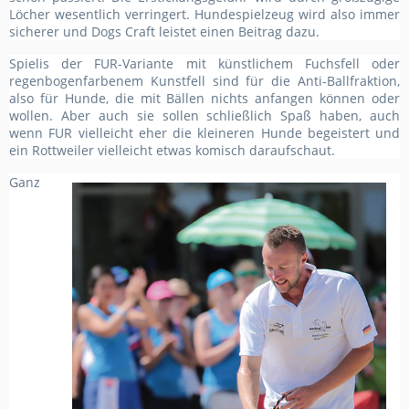
Löcher wesentlich verringert. Hundespielzeug wird also immer
sicherer und Dogs Craft leistet einen Beitrag dazu.
Spielis der FUR-Variante mit künstlichem Fuchsfell oder
regenbogenfarbenem Kunstfell sind für die Anti-Ballfraktion,
also für Hunde, die mit Bällen nichts anfangen können oder
wollen. Aber auch sie sollen schließlich Spaß haben, auch
wenn FUR vielleicht eher die kleineren Hunde begeistert und
ein Rottweiler vielleicht etwas komisch daraufschaut.
Ganz