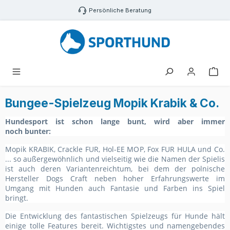
Zum Hauptinhalt springen
Persönliche Beratung
War
Bungee-Spielzeug Mopik Krabik & Co.
H
undesport ist schon lange
b
u
n
t
, wird aber immer
noch
b
u
n
t
e
r
:
Mopik KRABIK, Crackle FUR, Hol-EE MOP, Fox FUR HULA und Co.
... so außergewöhnlich und vielseitig wie die Namen der Spielis
ist auch deren Variantenreichtum, bei dem der polnische
Hersteller Dogs Craft neben hoher Erfahrungswerte im
Umgang mit Hunden auch Fantasie und Farben ins Spiel
bringt.
Die Entwicklung des fantastischen Spielzeugs für Hunde hält
einige tolle Features bereit. Wichtigstes und namengebendes