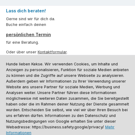
Lass dich beraten!
Gerne sind wir für dich da.
Buche einfach deinen
persönlichen Termin
für eine Beratung.
Oder über unser
Kontaktformular
.
Hunde lieben Kekse. Wir verwenden Cookies, um Inhalte und
Vertrag widerrufen
Anzeigen zu personalisieren, Funktion für soziale Medien anbieten
zu können und die Zugriffe auf unsere Webseite zu analysieren.
Außerdem geben wir Informationen zu Ihrer Verwendung unserer
Kundenservice
Website ans unsere Partner für soziale Medien, Werbung und
Analysen weiter. Unsere Partner führen diese Informationen
Informationen
möglichweise mit weiteren Daten zusammen, die Sie bereitgestellt
haben oder die im Rahmen deiner Nutzung der Dienste gesammelt
Social Media und Kontakt
wurden. Entscheiden Sie selbst, wie viel wir über Ihren Besuch bei
uns erfahren dürfen. Informationen zu den Datenschutz und
Nutzungsbedingungen von Google erhalten Sie unter dieser
Versandinformationen
Zahlungsarten
Vereinsrabatt
Kontakt
Batterieentsorgung
Warenrücksendung
Sporthund Katalog
Webadresse: https://business.safety.google/privacy/
Mehr
Informationen