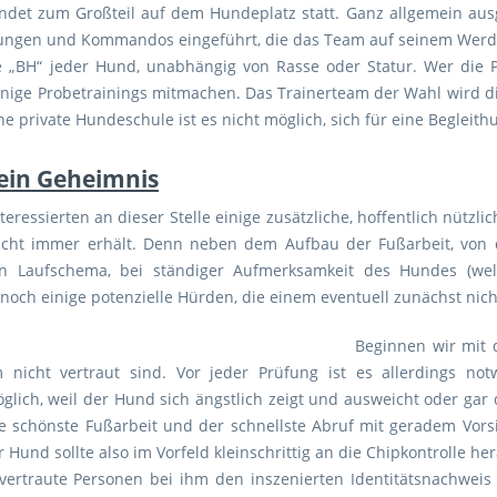
indet zum Großteil auf dem Hundeplatz statt. Ganz allgemein au
bungen und Kommandos eingeführt, die das Team auf seinem Werd
 „BH“ jeder Hund, unabhängig von Rasse oder Statur. Wer die Pr
ige Probetrainings mitmachen. Das Trainerteam der Wahl wird die
ine private Hundeschule ist es nicht möglich, sich für eine Begle
sein Geheimnis
eressierten an dieser Stelle einige zusätzliche, hoffentlich nützl
icht immer erhält. Denn neben dem Aufbau der Fußarbeit, von d
igen Laufschema, bei ständiger Aufmerksamkeit des Hundes (w
noch einige potenzielle Hürden, die einem eventuell zunächst nich
Beginnen wir mit d
nicht vertraut sind. Vor jeder Prüfung ist es allerdings notw
 möglich, weil der Hund sich ängstlich zeigt und ausweicht oder 
e schönste Fußarbeit und der schnellste Abruf mit geradem Vors
 Hund sollte also im Vorfeld kleinschrittig an die Chipkontrolle h
rtraute Personen bei ihm den inszenierten Identitätsnachweis