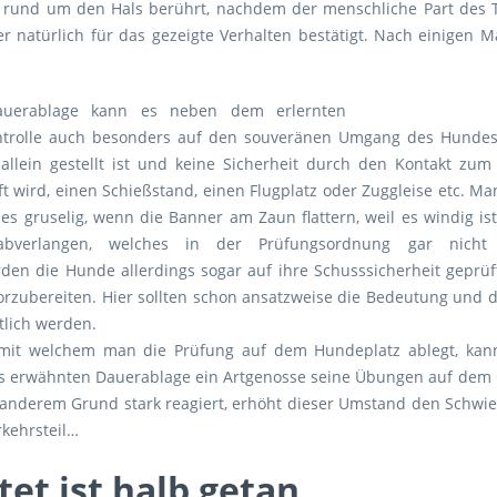
d rund um den Hals berührt, nachdem der menschliche Part des T
d er natürlich für das gezeigte Verhalten bestätigt. Nach eini
uerablage kann es neben dem erlernten
trolle auch besonders auf den souveränen Umgang des Hundes
llein gestellt ist und keine Sicherheit durch den Kontakt zum 
t wird, einen Schießstand, einen Flugplatz oder Zuggleise etc. 
t es gruselig, wenn die Banner am Zaun flattern, weil es windig 
abverlangen, welches in der Prüfungsordnung gar nicht e
n die Hunde allerdings sogar auf ihre Schusssicherheit geprüft.
orzubereiten. Hier sollten schon ansatzweise die Bedeutung und de
tlich werden.
mit welchem man die Prüfung auf dem Hundeplatz ablegt, kann
ts erwähnten Dauerablage ein Artgenosse seine Übungen auf dem 
anderem Grund stark reagiert, erhöht dieser Umstand den Schwier
rkehrsteil…
tet ist halb getan