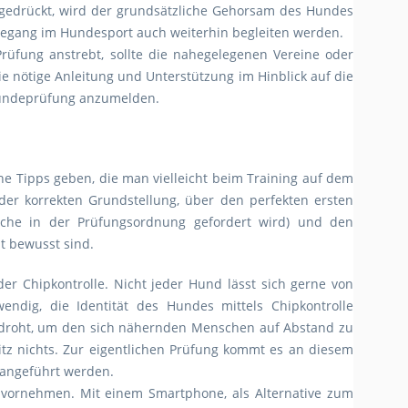
sgedrückt, wird der grundsätzliche Gehorsam des Hundes
egang im Hundesport auch weiterhin begleiten werden.
üfung anstrebt, sollte die nahegelegenen Vereine oder
 nötige Anleitung und Unterstützung im Hinblick auf die
ithundeprüfung anzumelden.
iche Tipps geben, die man vielleicht beim Training auf dem
er korrekten Grundstellung, über den perfekten ersten
elche in der Prüfungsordnung gefordert wird) und den
t bewusst sind.
er Chipkontrolle. Nicht jeder Hund lässt sich gerne von
endig, die Identität des Hundes mittels Chipkontrolle
gar droht, um den sich nähernden Menschen auf Abstand zu
itz nichts. Zur eigentlichen Prüfung kommt es an diesem
erangeführt werden.
 vornehmen. Mit einem Smartphone, als Alternative zum