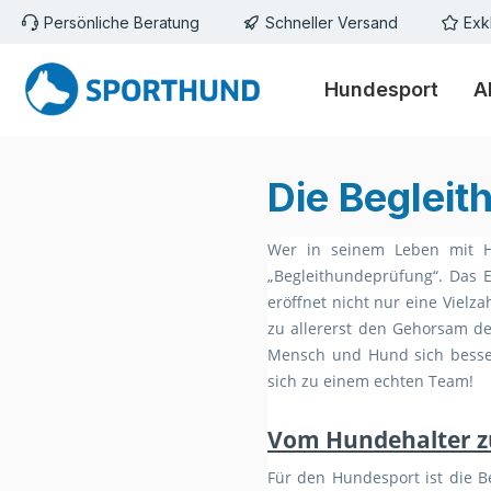
Persönliche Beratung
Schneller Versand
Exk
m Hauptinhalt springen
Zur Suche springen
Zur Hauptnavigation springen
Hundesport
A
Die Beglei
Wer in seinem Leben mit H
„Begleithundeprüfung“. Das 
eröffnet nicht nur eine Vielz
zu allererst den Gehorsam de
Mensch und Hund sich besse
sich zu einem echten Team!
Vom Hundehalter z
Für den Hundesport ist die B