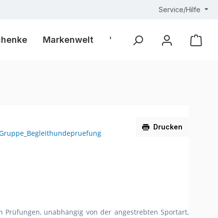
Service/Hilfe
chenke
Markenwelt
% Outlet %
Ware
Drucken
n Prüfungen, unabhängig von der angestrebten Sportart,