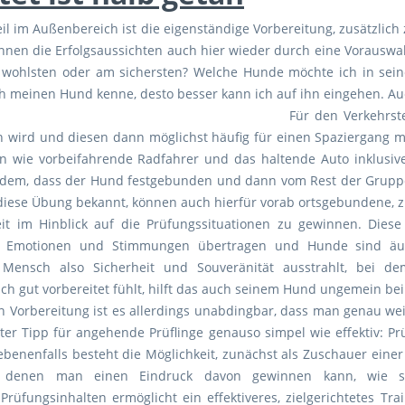
il im Außenbereich ist die eigenständige Vorbereitung, zusätzlich
nnen die Erfolgsaussichten auch hier wieder durch eine Vorauswah
wohlsten oder am sichersten? Welche Hunde möchte ich in sein
ch meinen Hund kenne, desto besser kann ich auf ihn eingehen. 
Für den Verkehrste
 wird und diesen dann möglichst häufig für einen Spaziergang m
en wie vorbeifahrende Radfahrer und das haltende Auto inklusi
rdem, dass der Hund festgebunden und dann vom Rest der Gruppe 
für diese Übung bekannt, können auch hierfür vorab ortsgebundene, 
eit im Hinblick auf die Prüfungssituationen zu gewinnen. Diese
h Emotionen und Stimmungen übertragen und Hunde sind äu
ensch also Sicherheit und Souveränität ausstrahlt, bei dem
ch gut vorbereitet fühlt, hilft das auch seinem Hund ungemein bei
 Vorbereitung ist es allerdings unabdingbar, dass man genau weiß
tzter Tipp für angehende Prüflinge genauso simpel wie effektiv:
ebenenfalls besteht die Möglichkeit, zunächst als Zuschauer ein
f denen man einen Eindruck davon gewinnen kann, wie so 
üfungsinhalten ermöglicht ein effektiveres, zielgerichtetes Trai