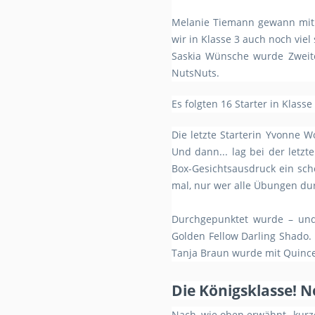
Melanie Tiemann gewann mit ih
wir in Klasse 3 auch noch viel
Saskia Wünsche wurde Zweite 
NutsNuts.
Es folgten 16 Starter in Klass
Die letzte Starterin Yvonne W
Und dann... lag bei der letz
Box-Gesichtsausdruck ein schö
mal, nur wer alle Übungen du
Durchgepunktet wurde – und 
Golden Fellow Darling Shado. 
Tanja Braun wurde mit Quince T
Die Königsklasse! 
Nach, wie oben erwähnt „kurze