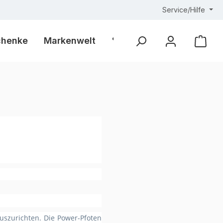
Service/Hilfe
chenke
Markenwelt
% Outlet %
Ware
uszurichten. Die Power-Pfoten