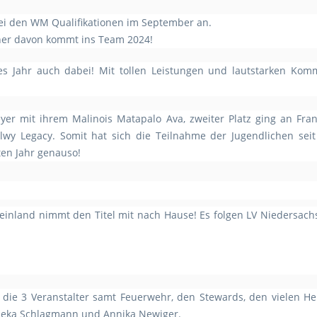
 bei den WM Qualifikationen im September an.
iner davon kommt ins Team 2024!
es Jahr auch dabei! Mit tollen Leistungen und lautstarken Ko
eyer mit ihrem Malinois Matapalo Ava, zweiter Platz ging an Fra
wy Legacy. Somit hat sich die Teilnahme der Jugendlichen seit 
ten Jahr genauso!
inland nimmt den Titel mit nach Hause! Es folgen LV Niedersach
die 3 Veranstalter samt Feuerwehr, den Stewards, den vielen H
Seka Schlagmann und Annika Newiger.