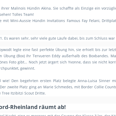
rer Malinois Hündin Akina. Sie schaffte als Einzige ein vorzügli
 sehen! Tolles Team!
mit Mini-Aussie Hündin Invitations Famous Fay Felani, Drittpla
e 1. Es waren sehr, sehr viele gute Läufe dabei, bis zum Schluss wa
oywodt legte eine fast perfekte Übung hin, sie erhielt bis zur let
ten Übung (Box) ihr Tervueren Eddy außerhalb des Boxbandes. M
nes Foto gibt… Noch jetzt ärgert sich Yvonne, dass sie nicht korri
rchpunktet, gewinnt.
wie! Den begehrten ersten Platz belegte Anna-Luisa Sinner m
Der zweite Platz ging an Marie Schmedes, mit Border Collie Countr
ree Itzibitzi Scout Dritte.
Nord-Rheinland räumt ab!
r“ Nacht, ging es morgens mit der Gruppe der Klasse 3 los, der Kö