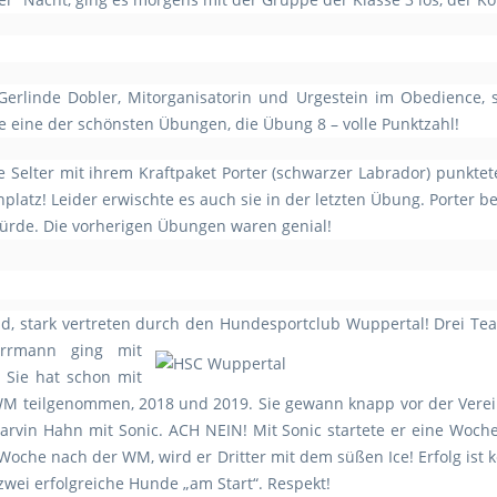
rlinde Dobler, Mitorganisatorin und Urgestein im Obedience, s
te eine der schönsten Übungen, die Übung 8 – volle Punktzahl!
ne Selter mit ihrem Kraftpaket Porter (schwarzer Labrador) punktet
latz! Leider erwischte es auch sie in der letzten Übung. Porter be
Hürde. Die vorherigen Übungen waren genial!
nd, stark vertreten durch den Hundesportclub Wuppertal!
Drei Tea
errmann ging mit
. Sie hat schon mit
WM teilgenommen, 2018 und 2019. Sie gewann knapp vor der Vere
Marvin Hahn mit Sonic. ACH NEIN! Mit Sonic startete er eine Woc
e Woche nach der WM, wird er Dritter mit dem süßen Ice! Erfolg ist ke
zwei erfolgreiche Hunde „am Start“. Respekt!