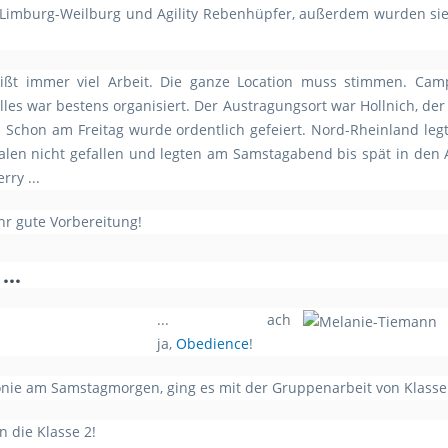
imburg-Weilburg und Agility Rebenhüpfer, außerdem wurden sie ta
ißt immer viel Arbeit. Die ganze Location muss stimmen. Campi
alles war bestens organisiert. Der Austragungsort war Hollnich, d
Schon am Freitag wurde ordentlich gefeiert. Nord-Rheinland legt
tfalen nicht gefallen und legten am Samstagabend bis spät in de
rry ...
r gute Vorbereitung!
 …
... ach
ja,
Obedience
!
nie am Samstagmorgen, ging es mit der Gruppenarbeit von Klasse 
 die Klasse 2!