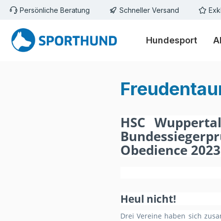
Persönliche Beratung
Schneller Versand
Exk
m Hauptinhalt springen
Zur Suche springen
Zur Hauptnavigation springen
Hundesport
A
Freudentau
HSC Wuppertal
Bundessiegerp
Obedience 2023
Heul nicht!
Drei Vereine haben sich zusa