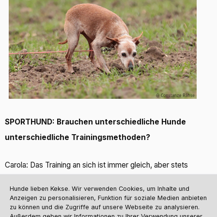
SPORTHUND: Brauchen unterschiedliche Hunde
unterschiedliche Trainingsmethoden?
Carola: Das Training an sich ist immer gleich, aber stets
individuell angepasst. Printe als Zwergpinscher ist zum
Hunde lieben Kekse. Wir verwenden Cookies, um Inhalte und
Beispiel sehr kälteempfindlich. Da habe ich das Wetter mehr
Anzeigen zu personalisieren, Funktion für soziale Medien anbieten
zu können und die Zugriffe auf unsere Webseite zu analysieren.
im Blick als bei meinen Schäferhunden. Natürlich gehen Printe
Außerdem geben wir Informationen zu Ihrer Verwendung unserer