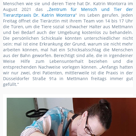
Menschen wie sie und deren Tiere hat Dr. Katrin Wontorra im
August 2021 das „
Zentrum für Mensch und Tier der
Tierarztpraxis Dr. Katrin Wontorra
“ ins Leben gerufen. Jeden
Freitag öffnet die Tierärztin mit ihrem Team von 14 bis 17 Uhr
die Türen, um die Tiere sozial schwacher Halter aus Mettmann
und bei Bedarf auch der Umgebung kostenlos zu behandeln.
Die persönlichen Schicksale könnten unterschiedlicher nicht
sein: mal ist eine Erkrankung der Grund, warum sie nicht mehr
arbeiten können, mal hat ein Schicksalsschlag die Menschen
aus der Bahn geworfen. Berechtigt sind alle, die in irgendeiner
Weise Hilfe zum Lebensunterhalt beziehen und die
entsprechenden Nachweise vorlegen können. „Anfangs hatten
wir nur zwei, drei Patienten, mittlerweile ist die Praxis in der
Düsseldorfer Straße 91a in Mettmann freitags immer gut
gefüllt.“