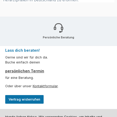
Persönliche Beratung
Lass dich beraten!
Gerne sind wir für dich da.
Buche einfach deinen
persönlichen Termin
für eine Beratung.
Oder über unser
Kontaktformular
.
Vertrag widerrufen
Kundenservice
Hunde lieben Kekse. Wir verwenden Cookies, um Inhalte und