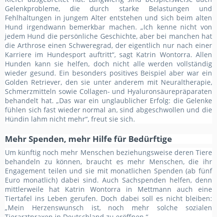
Gelenkprobleme, die durch starke Belastungen und
Fehlhaltungen in jungem Alter entstehen und sich beim alten
Hund irgendwann bemerkbar machen. „Ich kenne nicht von
jedem Hund die persönliche Geschichte, aber bei manchen hat
die Arthrose einen Schweregrad, der eigentlich nur nach einer
Karriere im Hundesport auftritt“, sagt Katrin Wontorra. Allen
Hunden kann sie helfen, doch nicht alle werden vollständig
wieder gesund. Ein besonders positives Beispiel aber war ein
Golden Retriever, den sie unter anderem mit Neuraltherapie,
Schmerzmitteln sowie Collagen- und Hyaluronsäurepräparaten
behandelt hat. „Das war ein unglaublicher Erfolg: die Gelenke
fühlen sich fast wieder normal an, sind abgeschwollen und die
Hündin lahm nicht mehr“, freut sie sich.
Mehr Spenden, mehr Hilfe für Bedürftige
Um künftig noch mehr Menschen beziehungsweise deren Tiere
behandeln zu können, braucht es mehr Menschen, die ihr
Engagement teilen und sie mit monatlichen Spenden (ab fünf
Euro monatlich) dabei sind. Auch Sachspenden helfen, denn
mittlerweile hat Katrin Wontorra in Mettmann auch eine
Tiertafel ins Leben gerufen. Doch dabei soll es nicht bleiben:
„Mein Herzenswunsch ist, noch mehr solche sozialen
Tierarztpraxen in Deutschland zu eröffnen.“