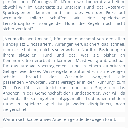
persönlichen „Führungsstil“: können wir kooperativ arbeiten,
obwohl wir im Gegensatz zu unserem Hund das „Abstrakt“
Sportreglement kennen und ihm dies von der Pieke auf
vermitteln sollen? Schaffen wir eine spielerische
Lernatmosphäre, solange der Hund die Regeln noch nicht
sicher versteht?
„Neumodischer Unsinn!“, hört man manchmal von den alten
Hundeplatz-Dinosauriern. Anfänger verunsichert das schnell,
denn – sie haben ja nichts vorzuweisen. Nur ihre Beziehung zu
ihrem aktuellen Hund und das, was sie bisher an
Kommunikation erarbeiten konnten. Meist völlig unbrauchbar
für das strenge Sportreglement. Und in einem autoritären
Gefüge, wie dieses Wissensgefälle automatisch zu erzeugen
scheint, braucht der Wissende zwingend alle
passenden Antworten. Sonst versagt er in der „Führung“ zum
Ziel. Das führt zu Unsicherheit und auch Sorge um das
Ansehen in der Gemeinschaft der Hundesportler. Wer will da
schon das Risiko eingehen, entgegen aller Traditionen mit dem
Hund zu spielen? Spiel ist ja weder diszipliniert, noch
zielgerichtet!
Warum sich kooperatives Arbeiten gerade deswegen lohnt: