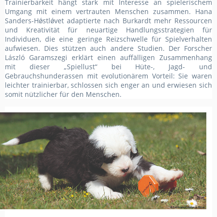
Trainierbarkeit hängt stark mit Interesse an spielerischem
Umgang mit einem vertrauten Menschen zusammen. Hana
Sanders-Hǿstlǿvet adaptierte nach Burkardt mehr Ressourcen
und Kreativität für neuartige Handlungsstrategien für
Individuen, die eine geringe Reizschwelle für Spielverhalten
aufwiesen. Dies stützen auch andere Studien. Der Forscher
László Garamszegi erklärt einen auffälligen Zusammenhang
mit dieser „Spiellust“ bei Hüte-, Jagd- und
Gebrauchshunderassen mit evolutionärem Vorteil: Sie waren
leichter trainierbar, schlossen sich enger an und erwiesen sich
somit nützlicher für den Menschen.