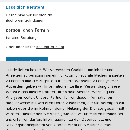
Lass dich beraten!
Gerne sind wir für dich da.
Buche einfach deinen
persönlichen Termin
für eine Beratung.
Oder über unser
Kontaktformular
.
Vertrag widerrufen
Hunde lieben Kekse. Wir verwenden Cookies, um Inhalte und
Anzeigen zu personalisieren, Funktion für soziale Medien anbieten
Kundenservice
zu können und die Zugriffe auf unsere Webseite zu analysieren.
Außerdem geben wir Informationen zu Ihrer Verwendung unserer
Informationen
Website ans unsere Partner für soziale Medien, Werbung und
Analysen weiter. Unsere Partner führen diese Informationen
Social Media und Kontakt
möglichweise mit weiteren Daten zusammen, die Sie bereitgestellt
haben oder die im Rahmen deiner Nutzung der Dienste gesammelt
wurden. Entscheiden Sie selbst, wie viel wir über Ihren Besuch bei
Versandinformationen
Zahlungsarten
Vereinsrabatt
Kontakt
Batterieentsorgung
Warenrücksendung
Sporthund Katalog
uns erfahren dürfen. Informationen zu den Datenschutz und
Nutzungsbedingungen von Google erhalten Sie unter dieser
Alle Preise inkl. gesetzl. Mehrwertsteuer zzgl.
Versandkosten
, wenn nicht