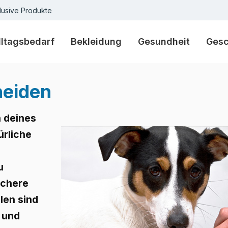
lusive Produkte
lltagsbedarf
Bekleidung
Gesundheit
Ges
neiden
n deines
ürliche
u
Schere
llen sind
o und