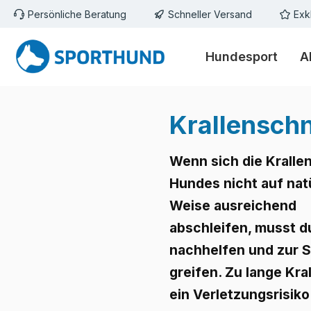
Persönliche Beratung
Schneller Versand
Exk
m Hauptinhalt springen
Zur Suche springen
Zur Hauptnavigation springen
Hundesport
A
Krallensch
Wenn sich die Kralle
Hundes nicht auf nat
Weise ausreichend
abschleifen, musst d
nachhelfen und zur 
greifen. Zu lange Kra
ein Verletzungsrisik